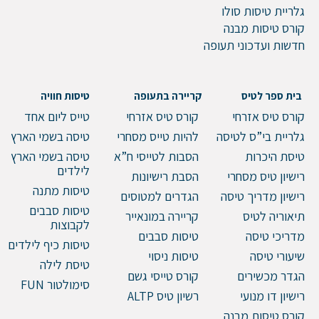
שלח הודעה
גלריית טיסות סולו
קורס טיסות מבנה
חדשות ועדכוני תעופה
בית ספר לטיס
קריירה בתעופה
טיסות חוויה
קורס טיס אזרחי
קורס טיס אזרחי
טייס ליום אחד
גלריית בי”ס לטיסה
להיות טייס מסחרי
טיסה בשמי הארץ
טיסת היכרות
הסבות לטייסי ח”א
טיסה בשמי הארץ
לילדים
רישיון טיס מסחרי
הסבת רישיונות
טיסות מתנה
רישיון מדריך טיסה
הגדרים למטוסים
טיסות סבבים
תיאוריה לטיס
קריירה במונאייר
לקבוצות
מדריכי טיסה
טיסות סבבים
טיסות כיף לילדים
שיעורי טיסה
טיסות ניסוי
טיסת לילה
הגדר מכשירים
קורס טייסי גשם
סימולטור FUN
רישיון דו מנועי
רשיון טיס ALTP
קורס טיסות מבנה