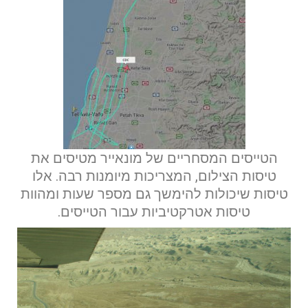
הטייסים המסחריים של מונאייר מטיסים את
טיסות הצילום, המצריכות מיומנות רבה. אלו
טיסות שיכולות להימשך גם מספר שעות ומהוות
אם הגעתם לפה,
טיסות אטרקטיביות עבור הטייסים.
סימן שאתם מעוניינים
בפרטים נוספים.
נשמח לשוחח אתכם, לענות על כל שאלה
ולעזור לכם להגשים את החלומות שלכם בעולם התעופה.