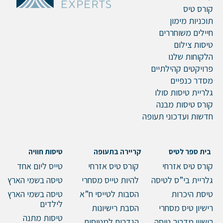
קורס טיס
תוכניות מימון
חיילים משוחררים
טיסות צילום
הלקוחות שלנו
פרויקטים קהילתיים
מסדר כנפיים
גלריית טיסות סולו
קורס טיסות מבנה
חדשות ועדכוני תעופה
בית ספר לטיס
קריירה בתעופה
טיסות חוויה
קורס טיס אזרחי
קורס טיס אזרחי
טייס ליום אחד
גלריית בי”ס לטיסה
להיות טייס מסחרי
טיסה בשמי הארץ
טיסת היכרות
הסבות לטייסי ח”א
טיסה בשמי הארץ
לילדים
רישיון טיס מסחרי
הסבת רישיונות
טיסות מתנה
רישיון מדריך טיסה
הגדרים למטוסים