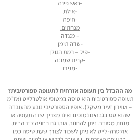
-ראש פינה
-אילת
-חיפה
מנחתים:
– מצדה
-שדה תימן
אם הגעתם לפה,
-פיק – רמת הגולן
סימן שאתם מעוניינים
-קרית שמונה
-מגידו
בפרטים נוספים.
נשמח לשוחח אתכם, לענות על כל שאלה
מה ההבדל בין תעופה אזרחית לתעופה ספורטיבית?
ולעזור לכם להגשים את החלומות שלכם בעולם התעופה.
תעופה ספורטיבית היא טיסה במטוסי אולטרלייט (אז”מ
השאירו לנו פרטים ונחזור אליכם.
– אווירון זעיר משקל). אופיו הספורטיבי נובע מהעובדה
שהוא טס בגבהים נמוכים ואינו מצריך שדה תעופה או
מנחת מסודר. ניתן להחנות אותו גם בחניה ליד הבית.
אולטרה-לייט לא ניתן לשכור לצורך שעת טיסה כמו
שם פרטי
בתעופה האזרחית, יש צורך לרכוש או להיות שותף