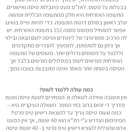
בבעלות על מטוס. לאז”מ מעט מיגבלות טיסה ואישורים.
התעופה האזרחית היא חלק מהתעופה הכללית ומהווה
שלב ראשון בסולם דרגות התעופה. כדי להיות טייס בואינג
דוא"ל
אפשר להתחיל ממטוס ססנה 152 בתעופה האזרחית. יש
לה מרכיב ספורטיבי של לימודים וטיסה לשם הנאה ובילוי
אך ניתן גם להתפתח, להמשיך להגדרים מתקדמים
וללמוד על מטוסים גדולים יותר. מטוסים של התעופה
טלפון
האזרחית מורשים לטוס במסלולים מורשים בלבד אך
הטיסה בטוחה יותר מאחר ואינה מתבצעת בגובה נמוך.
הערות ושאלות
כמה עולה ללמוד לטוס?
אין תשובה אחידה לשאלה זו. המחירים לשעת טיסה ושעת
מדריך די זהים ברוב בתי הספר. השאלה העיקרית היא –
כמה שעות טיסה צריך עד להוצאת רישיון טיס פרטי?
המינימום הנדרש ע”י רת”א הוא 40 שעות, אך אין כמעט
אדם שהצליח להוציא רישיון טיס פרטי ב- 40 שעות טיסה