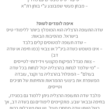
– מבחן מעשי שמבוצע ע”י בוחן רת”א
איפה לומדים לטוס?
שדה התעופה הרצליה הוא המומלץ ביותר ללימודי טיס
בישראל. מהסיבות הבאות:
– שדה תעופה למטוסים קלים בלבד
– אינו משמש כשדה בינ”ל או צבאי (כמו חיפה או שדה
דב)
– צוות מגדל הפיקוח מקצועי וידידותי לטייסים
– “מי שלמד לנחות בהרצליה יכול לנחות בכל שדה
בעולם” – המסלול בהרצליה צר וקצר, עובדה
המשפרת את ביצועי ההמראות והחיתות של חניכים
וטייסים.
מלבד שדה התעופה הרצליה ניתן ללמוד גם במגידו,
בחיפה ובבאר שבע. מתקיימים לימודים גם בשדה דב, אך
בשל היותו שדה מסחרי פעיל, יש שם מיגבלות רבות