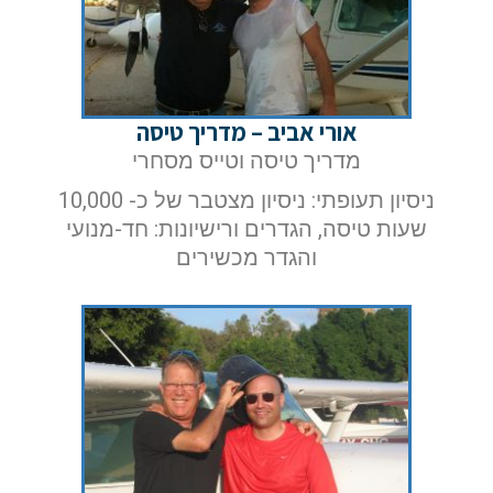
אורי אביב – מדריך טיסה
מדריך טיסה וטייס מסחרי
ניסיון תעופתי: ניסיון מצטבר של כ- 10,000
אם הגעתם לפה,
שעות טיסה, הגדרים ורישיונות: חד-מנועי
והגדר מכשירים
סימן שאתם מעוניינים
בפרטים נוספים.
נשמח לשוחח אתכם, לענות על כל שאלה
ולעזור לכם להגשים את החלומות שלכם בעולם התעופה.
השאירו לנו פרטים ונחזור אליכם.