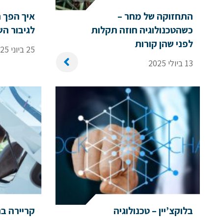
התחזוקה של מחר –
איך הפך ה
אם הגעתם לפה,
כשהטכנולוגיה חוזה תקלות
לגיבור ה
לפני שהן קורות
סימן שאתם מעוניינים
25 ביוני 2025
13 ביולי 2025
בפרטים נוספים.
נשמח לשוחח אתכם, לענות על כל שאלה
ולעזור לכם להגשים את החלומות שלכם בעו
התעופה. השאירו לנו פרטים ונחזור אליכם.
בלוקצ’יין – טכנולוגיה
קריירה ב