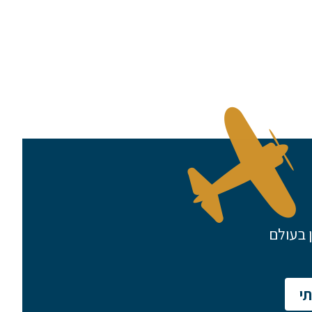
שלח הודעה
 בעולם
י