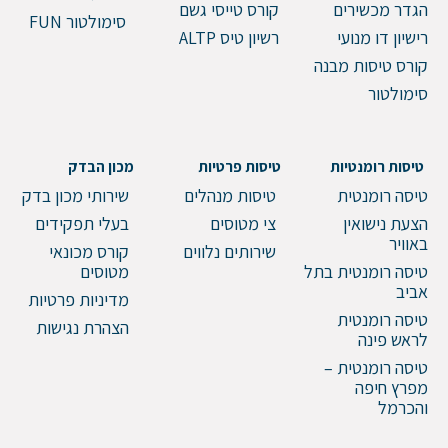
הגדר מכשירים
קורס טייסי גשם
סימולטור FUN
רישיון דו מנועי
רשיון טיס ALTP
קורס טיסות מבנה
סימולטור
טיסות רומנטיות
טיסות פרטיות
מכון הבדק
טיסה רומנטית
טיסות מנהלים
שירותי מכון בדק
הצעת נישואין
צי מטוסים
בעלי תפקידים
באוויר
שירותים נלווים
קורס מכונאי
טיסה רומנטית בתל
מטוסים
אביב
מדיניות פרטיות
טיסה רומנטית
הצהרת נגישות
לראש פינה
טיסה רומנטית –
מפרץ חיפה
והכרמל