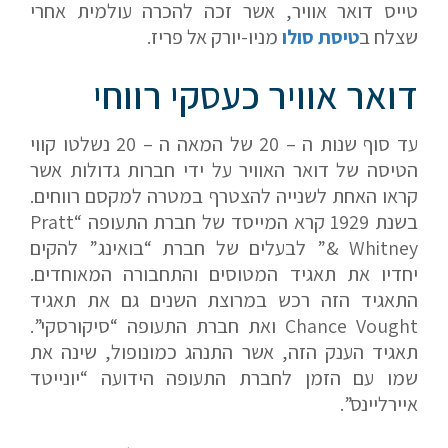
טייס דואר אוויר, אשר זכה להכרה עולמית אחרי
שצלח ב
טיסת סולו
מניו-יורק אל פריז.
דואר אוויר כעסקי רווחי
עד סוף שנות ה – 20 של המאה ה – 20 נשלטו קווי
הטיסה של דואר האוויר על ידי חברות גדולות אשר
קראו האחת לשנייה להצטרף במטרה למקסם רווחים.
בשנת 1929 קרא המייסד של חברת התעופה “Pratt
& Whitney” לבעלים של חברת “בואינג” להקים
יחדיו את תאגיד המטוסים והתחבורה המאוחדים.
התאגיד הזה רכש במרוצת השנים גם את תאגיד
Chance Vought ואת חברת התעופה “סיקורסקי”.
תאגיד הענק הזה, אשר התנהג כמונופול, שינה את
שמו עם הזמן לחברת התעופה הידועה “יונייטד
איירליינס”.