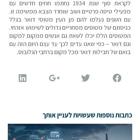
נשמח לשוחח אתכם, לענות על כל שאלה
לקראת סוף שנת 1934 נחתמו חוזים חדשים עם
ולעזור לכם להגשים את החלומות שלכם בעולם התעופה.
מפעילי טיסה פרטיים ושוב שוחרר הצבא ממשימה זו.
השאירו לנו פרטים ונחזור אליכם.
עם השנים נעלמו להם מן העין מטוסי דואר בגלל
כניסתם של מטוסים מסחריים גדולים לשימוש אזרחי.
המטוסים הללו יכלו לשאת גם אנשים ממקום למקום
וגם דואר – כפי שאנו עדים לכך עד עצם היום הזה עם
שם פרטי
בואם של חבילות דואר מכל מקום ברחבי הגלובוס.
דוא"ל
טלפון
כתבות נוספות שעשויות לעניין אותך