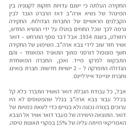
החקירה העלתה כי ישנם עדויות חזקות לקנוניה בין
המינהל של נשיא ארה”ב דאז הרברט הובר לבין
הקבלנים הראשיים של החברות הגדולות. החקירה
גרמה לכך שכל החוזים בוטלו על ידי הנשיא החדש,
רוזוולט, בשנת 1934. אבל דבר נוסף התרחש – דואר
אוויר חזר שוב לידי צבא ארה”ב. השימוע של החקירה
חשף מונופול דורסני מתוך התאגיד המאוחד – והם
התבקשו לפרקו מייד. ואכן, החברה המאוחדת
הגדולה התפרקה ל – 2 ישויות חדשות: חברת בואינג
וחברת יונייטד איירליינס.
אבל, כל עבודת הובלת דואר האוויר התברר כלא קל
בכלל עבור צבא ארה”ב בגלל שהמטוסים לא היו
אם הגעתם לפה,
ערוכים בצורה נכונה ולא בנויים כדי לשאת כמויות של
סימן שאתם מעוניינים
דואר. התוצאה הישירה של מעבר דואר אוויר אל הצבא
בפרטים נוספים.
האמריקאי הייתה עליה של 15% במקרי תאונות טיסה.