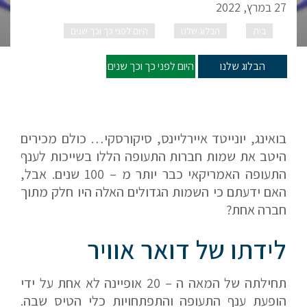
27 במרץ, 2022
בית
הבלוג שלנו
היום לפני כך וכך שנים
דואר
אוויר מעצב תעופה
הבלוג שלנו
היום לפני כך וכך שנים
בואינג, יונייטד איירליינס, סיקורסקי… כולם מכירים
היטב את שמות חברות התעופה הללו בשייכות לענף
התעופה האמריקאי כבר יותר מ – 100 שנים. אבל,
האם ידעתם כי השמות הגדולים האלה היו חלק מתוך
חברה אחת?
לידתו של דואר אוויר
תחילתה של המאה ה – 20 אופיינה לא אחת על ידי
הופעת ענף התעופה והתפתחויות כלי הטיס שבה.