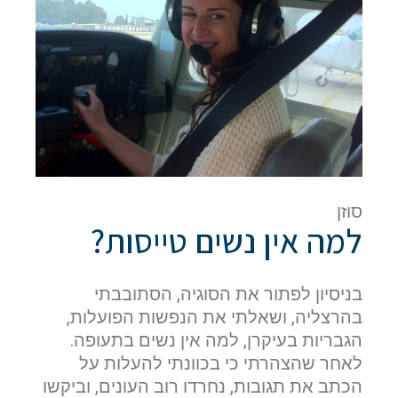
אם הגעתם לפה,
סימן שאתם מעוניינים
סוזן
בפרטים נוספים.
למה אין נשים טייסות?
נשמח לשוחח אתכם, לענות על כל שאלה
ולעזור לכם להגשים את החלומות שלכם בעולם התעופה.
בניסיון לפתור את הסוגיה, הסתובבתי
השאירו לנו פרטים ונחזור אליכם.
בהרצליה, ושאלתי את הנפשות הפועלות,
הגבריות בעיקרן, למה אין נשים בתעופה.
לאחר שהצהרתי כי בכוונתי להעלות על
הכתב את תגובות, נחרדו רוב העונים, וביקשו