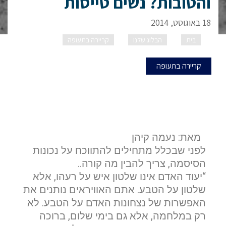
והטובות? נשים טייסות
18 באוגוסט, 2014
בית
הבלוג שלנו
קריירה בתעופה
הטובים לקורס
טיס, והטובות? נשים טייסות
קריירה בתעופה
מאת: נעמה קיהן
לפני שבכלל מתחילים להתווכח על נכונות
הסיסמה, צריך להבין מה קורה..
“יעוד האדם אינו שלטון איש על רעהו, אלא
שלטון על הטבע. אתם האוויראים נותנים את
האפשרות של נצחונות האדם על הטבע. לא
רק במלחמה, אלא גם בימי שלום, ברוכה