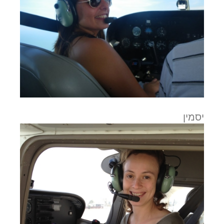
יסמין