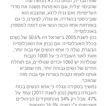
שפה גברית, המערכת לא ממש רוצה
שהניסוי יצליח, וגם האימהות משנה את סדרי
העדיפויות. ואם נניח לרגע, שהצבא הוא
שוביניסטי בהגדרה, אז נגלה, לצערנו, כי גם
באזרחות אחוז הכוח הנשי אינו דומה למספרן
באוכלוסייה.
נכון לשנת 2005 בישראל היו 50.6% של נשים
בכלל האוכלוסייה. אם נבחן את האוכלוסייה
הבוגרת, נגלה כי אחוז הנשים אף גבוה יותר,
וזאת לאור העובדה כי על 1000 נקבות
שנולדות יש 1060 זכרים שנולדים, גם תוחלת
החיים של נשים גבוהה יותר, מה שמביא
אותנו לאחוז נקבות בוגרות אף גבוה מזה
שהוזכר.
נמשיך בסקירה ונגלה כי אחוז הנשים בכוח
העבודה במשק (נכון לשנת 2011) עמד על
47%. אבל רק 34% מהתפקידים הניהוליים
מאויישים ע”י נשים. 16.5% נמצאות