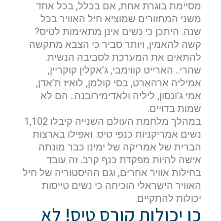
מסיימת בוגרת אחת, אם בכלל, בכל אחד
משני המחזורים שמוציא חיל האוויר בכל
שנה. היתכן כי נשים אינן מתאימות לטיס?
קשה להאמין, ויותר סביר כי הצבא מתקשה
להתאים את המערכת לסביבה הנשית.
שהרי.. הארייט קווימבי, ג’אקלין קוקריין,
אמיליה ארהארט, בסי קולמן, לואיז ת’אדן,
אמי ג’ונסון, ליליה ולאדימירובנה.. הם לא
שמות בדויים.
במהלך מלחמת העולם השנייה קיבלו 1,102
נשים אמריקניות כנפי טיס. ואפילו בארצות
הברית של אמריקה של ימינו כבר מונתה
אישה להיות מפקדת כנף קרב. זה עובד
בחילות אוויר אחרים, וגם ההיסטוריה של חיל
האוויר הישראלי הוכיחה כי נשים טייסות
יכולות להתקיים.
כן יכולות קורס טיס! לא