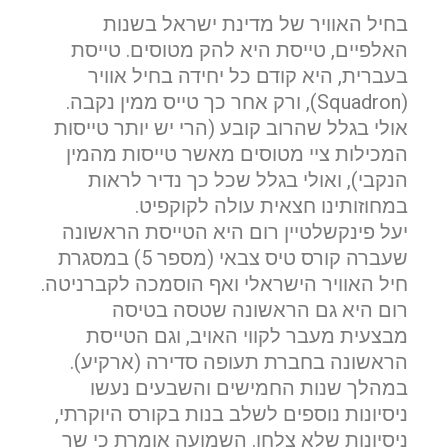
בחיל האוויר של מדינת ישראל בשנות
האלפיים, טייסת היא להק מטוסים. טייסת
בעברית, היא קודם כל יחידה בחיל אוויר
(Squadron), ורק אחר כך טייס ממין נקבה.
אולי בגלל שהרוב קובע (הרי יש יותר טייסות
המכילות ציי מטוסים מאשר טייסות מהמין
הנקבי), ואולי בגלל שכל כך נדיר לראות
במחוזותינו חצאית עולה לקוקפיט.
יעל פינקשלטיין רום היא הטייסת הראשונה
שעברה קורס טיס צבאי (מספר 5) במסגרת
חיל האוויר הישראלי ואף הוסמכה לקברניטה.
רום היא גם הראשונה שטסה בטיסה
מבצעית מעבר לקווי האויב, וגם הטייסת
הראשונה בחברת תעופה סדירה (ארקיע).
במהלך שנות החמישים והשבעים נעשו
ניסיונות נוספים לשלב בנות בקורס היוקרתי,
ניסיונות שלא צלחו. השמועה אומרת כי שר