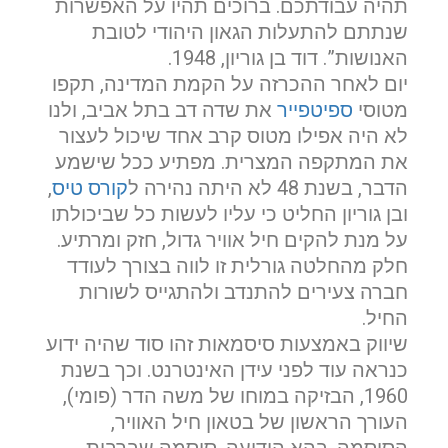
תהיה עבודתכם. ברוכים תהיו על האפשרות
שנתתם להתעלות הגאון היהודי לטובת
האנושות”. דוד בן גוריון, 1948.
יום לאחר ההכרזה על הקמת המדינה, תקפו
מטוסי
ספיטפייר
את שדה דב בתל אביב, ולנו
לא היה אפילו מטוס קרב אחד שיכול לעצור
את המתקפה המצרית. מפתיע ככל שישמע
הדבר, בשנת 48 לא היתה נהירה ל
קורס טיס
,
ובן גוריון החליט כי עליו לעשות כל שביכולתו
על מנת להקים חיל אוויר גדול, חזק ומרתיע.
חלק מהחלטה גורלית זו לווה בצורך לעודד
חברה צעירים להתנדב ולהתגייס לשורות
החיל.
שיווק באמצעות סיסמאות זהו סוד שהיה ידוע
כנראה עוד לפני עידן האינטרנט. וכך בשנת
1960, הבזיקה במוחו של משה הדר (פומי),
העורך הראשון של בטאון חיל האוויר,