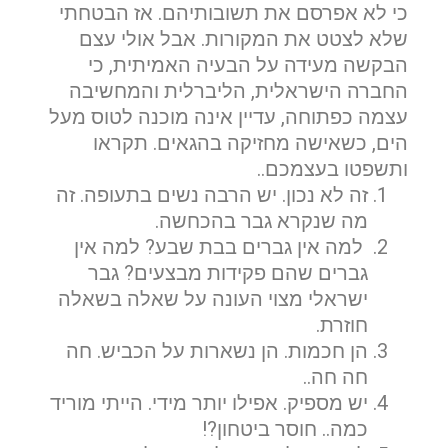
שם פרטי
כי לא אפרסם את תשובותיהם. אז הבטחתי
שלא לצטט את המקורות. אבל אולי עצם
הבקשה מעידה על הבעיה האמיתית, כי
החברה הישראלית, הליברלית והמחשיבה
דוא"ל
עצמה כפתוחה, עדיין אינה מוכנה לטוס מעל
הים, כשאישה מחזיקה בהגאים. תקראו
ותשפטו בעצמכם..
זה לא נכון. יש הרבה נשים בתעופה. זה
טלפון
מה שנקרא גבר בהכחשה.
למה אין גברים בבת שבע? למה אין
גברים שהם פקידות מבצעים? גבר
ישראלי מצוי העונה על שאלה בשאלה
הערות ושאלות
חוזרת.
הן חכמות. הן נשארות על הכביש. חה
חה חה..
יש מספיק. אפילו יותר מידי. הייתי מוריד
כמה.. חוסר ביטחון?!