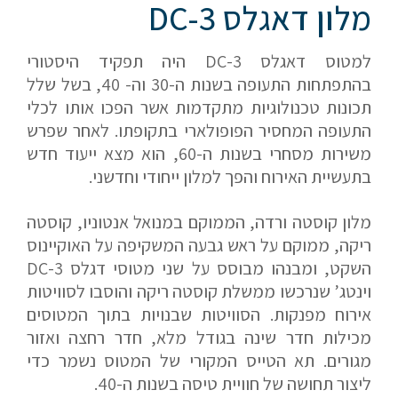
מלון דאגלס DC-3
שלח הודעה
למטוס דאגלס DC-3 היה תפקיד היסטורי
בהתפתחות התעופה בשנות ה-30 וה- 40, בשל שלל
תכונות טכנולוגיות מתקדמות אשר הפכו אותו לכלי
התעופה המחסיר הפופולארי בתקופתו. לאחר שפרש
משירות מסחרי בשנות ה-60, הוא מצא ייעוד חדש
בתעשיית האירוח והפך למלון ייחודי וחדשני.
מלון קוסטה ורדה, הממוקם במנואל אנטוניו, קוסטה
ריקה, ממוקם על ראש גבעה המשקיפה על האוקיינוס
השקט, ומבנהו מבוסס על שני מטוסי דגלס DC-3
וינטג’ שנרכשו ממשלת קוסטה ריקה והוסבו לסוויטות
אירוח מפנקות. הסוויטות שבנויות בתוך המטוסים
מכילות חדר שינה בגודל מלא, חדר רחצה ואזור
מגורים. תא הטייס המקורי של המטוס נשמר כדי
ליצור תחושה של חוויית טיסה בשנות ה-40.