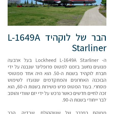
אם הגעתם לפה,
הבר של לוקהיד L-1649A
סימן שאתם מעוניינים
Starliner
בפרטים נוספים.
נשמח לשוחח אתכם, לענות על כל שאלה
ה- Lockheed L-1649A Starliner בעל ארבעה
ולעזור לכם להגשים את החלומות שלכם בעולם התעופה.
מנועים נחשב בזמנו למטוס פרופלינר שנבנה על ידי
השאירו לנו פרטים ונחזור אליכם.
חברת לוקהיד בשנות ה-50. הוא היה אחד ממטוסי
הבוכנה האחרונים והמתקדמים שנועדו לשימוש
מסחרי. בעוד המטוס פרש משירות בשנות ה-60, הוא
זכה לחיים חדשים כאשר נרכש על ידי יזם שוודי והוסב
לבר ייחודי בשנות ה-90.
שם פרטי
ממוקם בפרבר של שטוקהולם, שבדיה, הבר