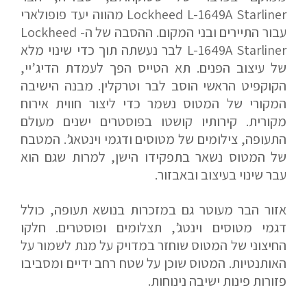
Lockheed L-1649A Starliner מהווה יעד פופולארי
דוא"ל
עבור התיירים ובני המקום. ההסבה של ה- Lockheed
L-1649A Starliner לבר נעשתה תוך כדי שינוי מלא
של עיצוב הפנים. תא הטייס הפך לעמדת הדיג’יי,
הקוקפיט הראשי הוסב לבר וטרקלין. מבנה הישיבה
טלפון
המקורי של המטוס נשמר כדי ליצור חווית אירוח
מקורית. קירותיו קושטו בפוסטרים ישנים מעולם
התעופה, צילומים של מטוסים ודגמי וינטאג’. המטבח
של המטוס נשאר בתפקידו הישן, למרות שגם הוא
הערות ושאלות
עבר שינוי בעיצוב ובאבזור.
אזור הבר מעוטר גם במזכרות בנושא תעופה, כולל
דגמי מטוסים וינטג’, תצלומים ופוסטרים. חלקו
החיצוני של המטוס שוחזר במדויק על מנת לשמור על
האותנטיות. המטוס שוכן על שטח רחב ידיים ומסביבו
פזורות פינות ישיבה נינוחות.