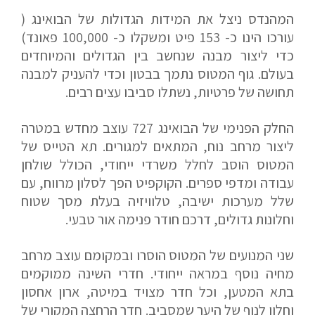
המהנדס ניצל את המידות הגדולות של הבואינג (
עורכו הינו כ- 153 פיט ומשקלו כ- 100,000 פאונד)
כדי ליצור מבנה שנחשב בין הגדולים והמיוחדים
בעולם. גוף המטוס נתמך בבטון וכדי להעניק למבנה
תחושה של פרטיות, נשתלו סביבו עצים רבים.
החלק הפנימי של הבואינג 727 עוצב מחדש במטרה
ליצור מרחב נוח, המתאים למגורים. תא הטייס של
המטוס הוסב לחלל משרדי ייחודי, הכולל שולחן
עבודה ומדפי ספרים. הקוקפיט הפך לסלון מרווח, עם
שלל מערכות ישיבה, טלוויזיה בעלת מסך שטוח
וחלונות גדולים, דרכם חודר פנימה אור טבעי.
שני המנועים של המטוס הוסרו ובמקומם עוצב מרחב
מחיה נוסף במראה ייחודי. חדרי השינה ממוקמים
בתא המטען, וכל חדר מצויד במיטה, ארון אחסון
וחלון לנוף של היער שמסביב. חדר הרחצה המקורי של