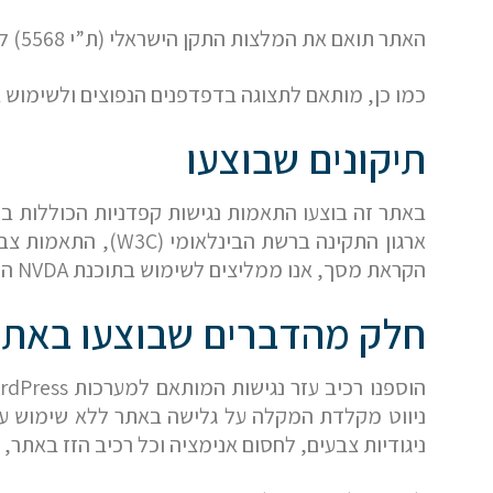
האתר תואם את המלצות התקן הישראלי (ת”י 5568) לנגישות תכנים באינטרנט ברמת AA ואת המלצות מסמך WCAG2.0 מאת ארגון W3C.
כמו כן, מותאם לתצוגה בדפדפנים הנפוצים ולשימוש ב
תיקונים שבוצעו
באתר זה בוצעו התאמות נגישות קפדניות הכוללות בי
ארגון התקינה ברש
הקראת מסך, אנו ממליצים לשימוש בתוכנת NVDA העדכנית ביותר.
חלק מהדברים שבוצעו באת
אם הגעתם לפה,
סימן שאתם מעוניינים
ניגודיות צבעים, לחסום אנימציה וכל רכיב הזז באתר, 
בפרטים נוספים.