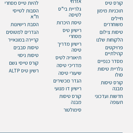
אזרחי
קורס טיס
להיות טייס מסחרי
גלריית בי”ס
תוכניות מימון
הסבות לטייסי
לטיסה
ח”א
חיילים
טיסת היכרות
משוחררים
הסבת רישיונות
רישיון טיס
טיסות צילום
הגדרים למטוסים
מסחרי
הלקוחות שלנו
קריירה במונאייר
רישיון מדריך
פרויקטים
טיסות סבבים
טיסה
קהילתיים
טיסות ניסוי
תיאוריה לטיס
מסדר כנפיים
קורס טייסי גשם
מדריכי טיסה
גלריית טיסות
רשיון טיס ALTP
שיעורי טיסה
סולו
הגדר מכשירים
קורס טיסות
מבנה
רישיון דו מנועי
חדשות ועדכוני
קורס טיסות
תעופה
מבנה
סימולטור