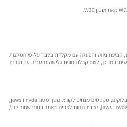
ות, קביעת ניווט והפעלה עם מקלדת בלבד על-פי המלצות
לטובת כלל הגולשים. כמו כן, לשם קבלת חווית גלישה מיטבית עם תוכנת
שם משפחה
הוספנו רכיב עזר נגישות המותאם למערכות WordPress, הרכיב מאפשר שליטה על גדלי גופנים (פונטים), מעקף בלוקים, טקסטים מנחים לקורא מסך מסוג nvda ו jaws,
ניווט מקלדת המקלה על גלישה באתר ללא שימוש עכבר, התאמות לתאימות האתר לגלישה עם קורא מסך מסוג nvda ו jaws, יצירת נוחות לצפיה באתר בגווני שחור לבן/
טלפון