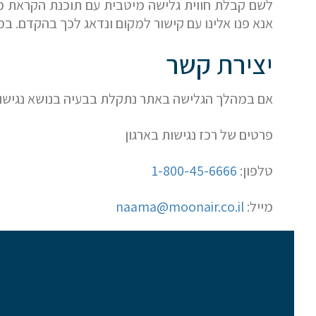
נשמח לשוחח אתכם, לענות על כל שאלה
אנא פנו אלינו עם קישור למקום ונדאג לכך בהקדם. ב
ולעזור לכם להגשים את החלומות שלכם בעו
יצירת קשר
התעופה. השאירו לנו פרטים ונחזור אליכם.
אם במהלך הגלישה באתר נתקלת בבעיה בנושא נגישות 
פרטים של רכז נגישות בארגון
טלפון:
1-800-45-6666
מייל:
naama@moonair.co.il