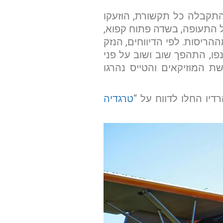
התקבלה כל תקשורת, הוזעקו
לומטרים מצפון-מערב לנמל התעופה, בשדה פתוח קפוא,
הריסות. לפי הדיווחים, הנזק
 מעלות ימינה, איבד את כנפו, התהפך שוב ושוב על פני
לושת המוזיקאים והטייס נהרגו
דיו החלו לדווח על “
טרגדיה