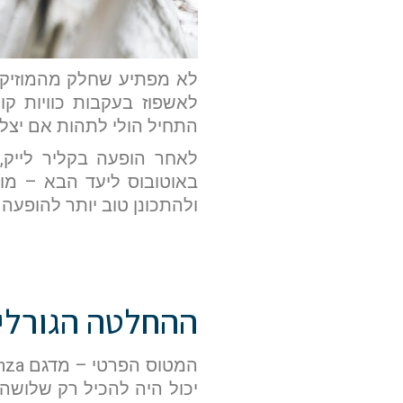
לא מפתיע שחלק מהמוזיקאים
לאשפוז בעקבות כוויות קו
התחיל הולי לתהות אם יצלי
באוטובוס ליעד הבא – מו
ולהתכונן טוב יותר להופעה
אם הגעתם לפה,
סימן שאתם מעוניינים
בפרטים נוספים.
ההחלטה הגורלית
נשמח לשוחח אתכם, לענות על כל שאלה
ולעזור לכם להגשים את החלומות שלכם בעו
התעופה. השאירו לנו פרטים ונחזור אליכם.
יכול היה להכיל רק שלושה נ