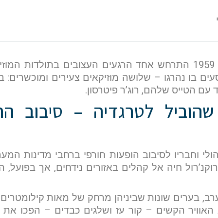
בלילה קר של 3 בפברואר 1959 התרחש אחד הרגעים העצובים בתו
עים בו נהרגו – שלושה מוזיקאים צעירים ומוכשרים: באדי 
חד עם הטייס שלהם, רוג’ר פיטרסון.
יצאו באדי הולי וחבריו לסיבוב הופעות חורפי ברחבי מדינות
רוקנ’רול חיה אל קהלים באזורים נידחים, אך בפועל, 
רב, בערים שונות שביניהן מרחק של מאות קילומטרים,
ג האוויר הקשים – קור עז ושלגים כבדים – הפכו את