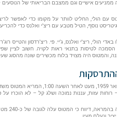
 ממניעים אישיים וגם ממצבם הבריאותי של הנוסעים
טובוס עם הולי, החליט לוותר על מקומו כדי לאפשר לר
 גיטריסט נוסף, הטיל מטבע עם ריצ’י ואלנס כדי להכרי
 הסמכה לטיסות בתנאי ראות לקויה. חשוב לציין שפ
תנה, והמטוס היה מצויד בלוח מכשירים שונה מהסוג ש
ההתרסקות
בלילה שבין ה-2 ל-3 בפברואר 1959, מעט לאח
רוחות עזות, עננות נמוכה ושלג קל – לא הוכרז על סיכ
בעל חברת התע
ציב ונעלם מעין.