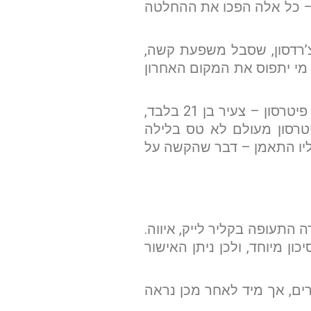
 – כל אלה הפכו את ההחלטה
יצ’רדסון, שסבל משפעת קשה,
ע מי יתפוס את המקום האחרון
כך נקבע כי על המטוס יעלו באדי הולי, ריצ’י ואלנס, ג’יי. פי. ריצ’רדסון והטייס רוג’ר פיטרסון – צעיר בן 21 בלבד,
יטרסון מעולם לא טס בלילה
עליו התאמן – דבר שהקשה על
שלח הודעה
ר השעה 1:00, המריא המטוס משדה התעופה בקליר לייק, איווה.
ון מיוחד, ולכן ניתן האישור
ופה, שצפה בהמראה, דיווח כי המטוס עלה לגובה של כ-240 מטרים, אך מיד לאחר מכן נראה