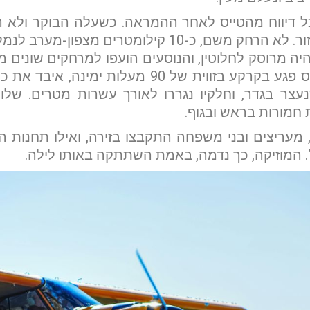
כל דיווח מהטייס לאחר ההמראה. כשעלה הבוקר ולא 
צוותי חיפוש שסרקו את האזור. לא הרחק משם, כ-10 קי
יה מרוסק לחלוטין, והנוסעים הועפו למרחקים שונים מה
שנגרם היה קטלני – המטוס פגע בקרקע בזווית של 90
ים עד שנעצר בגדר, וחלקיו נגררו לאורך עשרות מטרים. ש
חמורות בראש ובגוף.
 מעריצים ובני משפחה התקבצו בזירה, ואילו תחנות הר
. המוזיקה, כך נדמה, באמת השתתקה באותו לילה.