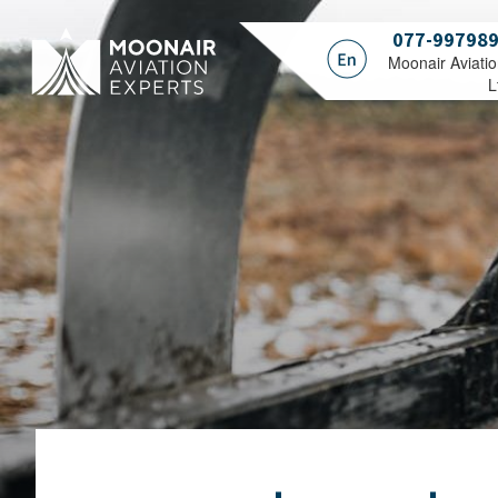
077-99798
.Moonair Aviati
L