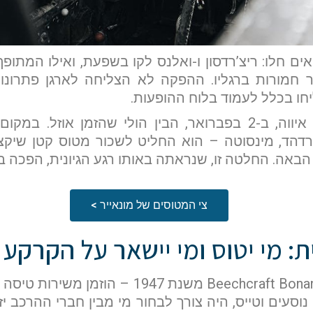
 חלו: ריצ’רדסון ו-ואלנס לקו בשפעת, ואילו המתופף 
ר חמורות ברגליו. ההפקה לא הצליחה לארגן פתרונות
חו בכלל לעמוד בלוח ההופעות.
לאחר הופעה בקליר לייק, איווה, ב-2 בפברואר, הבין הולי שה
רדהד, מינסוטה – הוא החליט לשכור מטוס קטן שיקצ
 הבאה. החלטה זו, שנראתה באותו רגע הגיונית, הפכה ב
שם פרטי
צי המטוסים של מונאייר >
דוא"ל
: מי יטוס ומי יישאר על הקרקע
לם
המטוס הפרטי – מדגם Beechcraft Bonanza משנ
וסעים וטייס, היה צורך לבחור מי מבין חברי ההרכב יז
הערות ושאלות