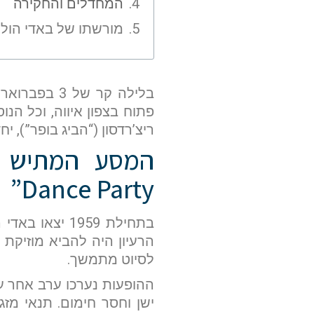
המחדלים והחקירה
מורשתו של באדי הולי
פתוח בצפון איווה, וכל הנוס
ריצ’רדסון (“הביג בופר”), י
Dance Party”
בתחילת 1959 
הרעיון היה להביא מוזיקת 
לסיוט מתמשך.
ההופעות נערכו ערב אחר ע
ישן וחסר חימום. תנאי מז