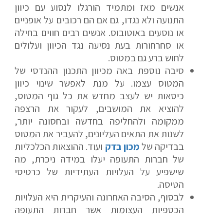
אנשים מאז ומתמיד הורגלו לנסוע עם כיוון
התנועה ולא נגדו, גם אם הם רכובים על אופניים
או נוסעים באוטובוס. אנשים רבים חווים בחילה
או סחרחורות בעת נסיעה נגד הכיוון ועלולים
לחוש ברע גם במטוס.
אם הגעתם לפה,
סיבה נוספת באה מכיוון התכנון ההנדסי של
סימן שאתם מעוניינים
המטוס עצמו. על מנת לאפשר שינוי כיוון
בפרטים נוספים.
כיסאות יש לעצב מחדש את כל גוף המטוס,
להוציא את המושבים, לעקור את הרצפה
נשמח לשוחח אתכם, לענות על כל שאלה
ממקומה ולהחליפה בחדשה ובחסונה יותר,
ולעזור לכם להגשים את החלומות שלכם בעולם התעופה.
לשנות את התאים העליונים, להעביר את המטוס
השאירו לנו פרטים ונחזור אליכם.
בבדיקה של
מכון בדק
ועוד. ההוצאות הכלכליות
של חברות התעופה יעלו במידה ניכרת, מה
שישפיע על העלויות העתידיות של כרטיסי
הטיסה.
שם פרטי
לבסוף, הסיבה האחרונה והעיקרית היא העלויות
הכספיות העצומות אשר חברות התעופה