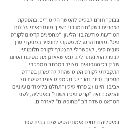
נשמח לשוחח אתכם, לענות על כל שאלה
ולעזור לכם להגשים את החלומות שלכם בעולם התעופה.
השאירו לנו פרטים ונחזור אליכם.
בבוקר חזרנו לבסיס להמשך הלימודים. בהפסקת
הצהריים בשק”ם המרכזי בשייך מונס ראיתי על לוח
המודעות מודעה בזו הלשון: “מחפשים קדטים לקורס
טיס”. מאותו הרגע לא פסקתי להפציר במפקדי סרן
שם פרטי
טוביה סיני, לאפשר לי להצטרף לקורס חלומותיי.
לבסות הוא נעתר לי בתנאי שאארגן את מסיבת הסיום
של קורס הגופנאים. מצויד במכתב ממפקדי
התקבלתי לקורס הטיס שהחל להתארגן בפרדס
דוא"ל
הסמוך, (כיום זהו חלק מקמפוס אוניברסיטת תל
אביב). היינו 27 פרחי טיס והתחלנו בלימודים עיוניים
והמשכם היה “קורס טיס ראשוני” באיטליה, לשפ
המראנו משדה דב “מחופשים” לאזרחים.
טלפון
באיטליה התחילו אימוני הטיס שלנו בבית ספר