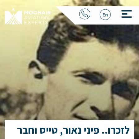
לזכרו.. פיני נאור, טייס וחבר