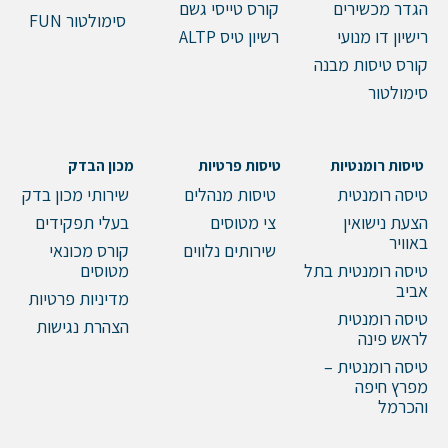
הגדר מכשירים
קורס טייסי גשם
סימולטור FUN
רישיון דו מנועי
רשיון טיס ALTP
קורס טיסות מבנה
סימולטור
טיסות רומנטיות
טיסות פרטיות
מכון הבדק
טיסה רומנטית
טיסות מנהלים
שירותי מכון בדק
הצעת נישואין
צי מטוסים
בעלי תפקידים
באוויר
שירותים נלווים
קורס מכונאי
טיסה רומנטית בתל
מטוסים
אביב
מדיניות פרטיות
טיסה רומנטית
הצהרת נגישות
לראש פינה
טיסה רומנטית –
מפרץ חיפה
והכרמל