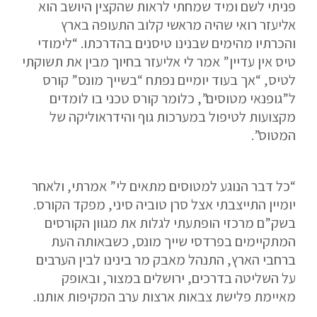
פניתי לשם ומיד שמחתי לראות שהקצין היושב הוא
אליעזר רואי שהיה מראשי קלוב התעופה בארץ
והכרתיו מהימים שבנינו טיסנים בהדרכתו. “לימודי
טיס אין עדיין” אמר לי אליעזר בחיוך מבין את תשוקתי
לטיס, “אך בעוד יומיים נפתח “בשייך מונס” קורס
ל”גופנאי מטוסים”, כלומר קורס טכני בו לומדים
מקצועות לטיפול במערכות גוף והידראוליקה של
המטוס”.
“כל דבר הנוגע למטוסים מתאים לי” אמרתי, ולאחר
יומיין התייצבתי אצל סרן טוביה סיני, מפקד הקורס.
בשק”ם מרכזי הופתעתי לגלות את מגוון הקורסים
המתקיימים בפרדסי שייך מונס, כשבאותה העת
ברחבי הארץ, התנהל מאבק מר בינינו לבין הערבים
על השליטה בדרכים, ירושלים במצור, ובאופק
מאיימת פלישת צבאות ארצות ערב המקיפות אותנו.