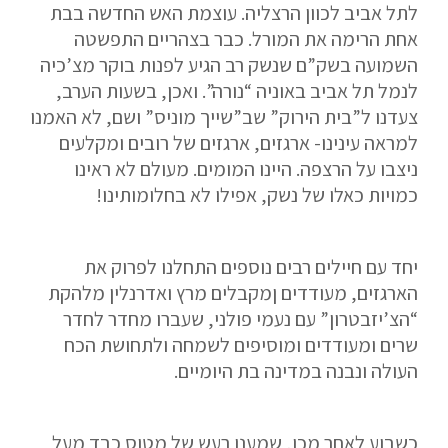
לתל אביב לכוון הרצליה. עוצמת האש החדשה בבת
אחת הרימה את המורל. כבר בצהריים התפשטה
השמועה בשק”ם שנשק רב הגיע לפנות בוקר מצ’כיה
לנמל תל אביב באוניה “נורה”. ואכן, בשעות הערב,
צעדנו ל”בית הירוק” שב”שייך מוניס” ושם, לא האמנו
למראה עינינו- ארגזים, ארגזים של רובים ומקלעים
ניצבו על הרצפה. היינו המומים. מעולם לא ראינו
כמויות כאלו של נשק, אפילו לא בחלומותינו!
יחד עם חיילים רבים נוספים התחלנו לפרוק את
הארגזים, מעודדים ןמקבלים מרץ ואדרנלין מלהקת
“הצ’יזבטרון” עם נעמי פולני, שעברו מחדר לחדר
שרים ומעודדים ומוסיפים לשמחה ולתחושת הכח
העולה ונבנה במדינה בת היומיים.
כשבוע לאחר מכן, שמענו רעש של מטוס כבד מעל