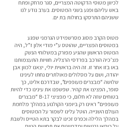
לכיוון מטוסי הדקוטה המצריים, סגר מרחק ופתח
באש עליהם ופגע בשני המטוסים. בערב נודע לנו
ששניהם התרסקו בחולות בת ים.
מטוס הקרב מסוג מסרשמידט הגרמני שפגע
במטוסים המצריים, שהוטס ע”י מודי אלון ז”ל, היה
המטוס הראשון שהגיע מפורק במשלוחי הנשק
מצ’כיה הורכב בפרדסי הרצליה. חוויות התעצמותנו
באו בזו אחר זו. זה היה בראשית יולי, יצאנו לכוון אבן
יהודה, ושם על מסלולים מאולתרים נחתו לעינינו
שלושה “מבצרים מעופפים”, שבדרכם אלינו, כך
סופר, הפציצו את קהיר. שפשפנו את עינינו כדי להיות
אם הגעתם לפה,
בטוחים שזה לא חלום, כי מפציצי B-17 “מבצרים
סימן שאתם מעוניינים
מעופפים” ראינו רק ביומני הקולנוע במהלך מלחמת
העולם השנייה. הוטל עלינו לשמור על המטוסים
בפרטים נוספים.
במהלך הלילה וכפרס זכינו לבקר בתא הטייס ולשבת
על כיסאו נרגשים ומדמיינים את תחושת הטיס.