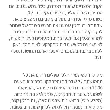
הקרב המצריים שהגיחו ממזרח, כשהשמש בגבם, הם
הנמיכו מאוד מעלינו, צלפו במקלעי ה-0.5,
כשתרמילי הכדורים נופלים מסביבנו ומפציצים את
שדה דב. בו בזמן שמענו את הרעש הצורם של שחרור
לחץ הקיטור מהדוודים בתחנת הכח רידינג במטרה
למנוע האסון אם יפגעו בהם. המטוסים פעלו חופשית,
לא נשמעה כל אש נגדית מהקרקע. לא היה לנו נשק
לפגוע בהם. הבטנו בהם ואפפה אותנו תחושת תסכול
וזעם.
מטוסי הספיטפייר חלפו מעלינו ורוקנו את כל
תחמושתם על שדה דב והסתלקו. בסביבות השעה
10:00 הם חזרו ושוב הפציצו וצלפו. ואז, הופתענו
לשמוע אש נגדית מהקרקע, ממקלע כבד,מהבזות
(מקלע צ’כי) הראשונות שהגיעו לארץ, ותוך זמן קצר,
מטוס אחד נפגע והחל לגלוש לכיוון שפת הים צפונית