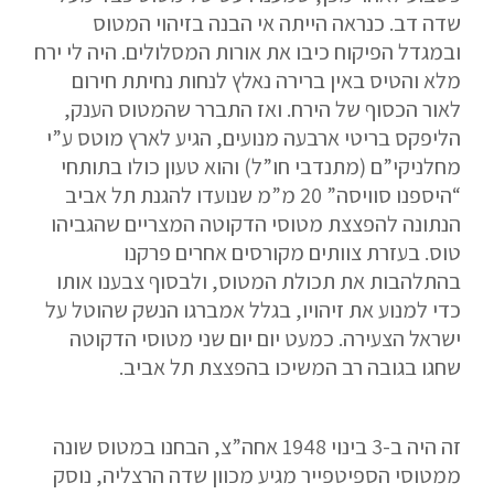
שדה דב. כנראה הייתה אי הבנה בזיהוי המטוס
ובמגדל הפיקוח כיבו את אורות המסלולים. היה לי ירח
מלא והטיס באין ברירה נאלץ לנחות נחיתת חירום
לאור הכסוף של הירח. ואז התברר שהמטוס הענק,
הליפקס בריטי ארבעה מנועים, הגיע לארץ מוטס ע”י
מחלניקי”ם (מתנדבי חו”ל) והוא טעון כולו בתותחי
“היספנו סוויסה” 20 מ”מ שנועדו להגנת תל אביב
הנתונה להפצצת מטוסי הדקוטה המצריים שהגביהו
טוס. בעזרת צוותים מקורסים אחרים פרקנו
בהתלהבות את תכולת המטוס, ולבסוף צבענו אותו
כדי למנוע את זיהויו, בגלל אמברגו הנשק שהוטל על
ישראל הצעירה. כמעט יום יום שני מטוסי הדקוטה
שחגו בגובה רב המשיכו בהפצצת תל אביב.
זה היה ב-3 בינוי 1948 אחה”צ, הבחנו במטוס שונה
ממטוסי הספיטפייר מגיע מכוון שדה הרצליה, נוסק