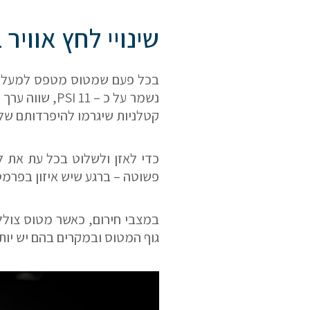
שינויי לחץ אוויר
בכל פעם שמטוס מטפס למעלה ו
קטלניות שיגרמו להיפרדותם של 
כדי לאזן ולשלוט בכל עת את ל
אם הגעתם לפה,
פשוטה – ברגע שיש איזון בפרמט
סימן שאתם מעוניינים
בפרטים נוספים.
במצבי חירום, כאשר מטוס צולל
גוף המטוס ובמקרים בהם יש יותר
נשמח לשוחח אתכם, לענות על כל שאלה
ולעזור לכם להגשים את החלומות שלכם בעו
התעופה. השאירו לנו פרטים ונחזור אליכם.