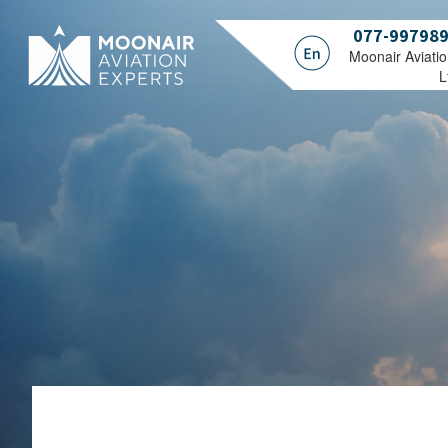
077-99798
.Moonair Aviati
L