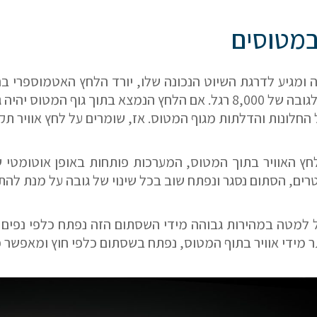
 במטוסים
מגיע לדרגת השיוט הנכונה שלו, יורד הלחץ האטמוספרי בח
נשמר על כ – 11 PSI, שווה ערך לגובה של 8,000 רגל. אם הלחץ הנמצא 
החלונות והדלתות מגוף המטוס. אז, שומרים על לחץ אוויר תק
חץ האוויר בתוך המטוס, המערכות פותחות באופן אוטומטי ש
שם פרטי
רים, הסתום נסגר ונפתח שוב בכל שינוי של גובה על מנת להת
 למטה במהירות גבוהה מידי השסתום הזה נפתח כלפי נפים ו
דוא"ל
 מידי אוויר בתוף המטוס, נפתח בשסתום כלפי חוץ ומאפשר פינ
לם
הערות ושאלות