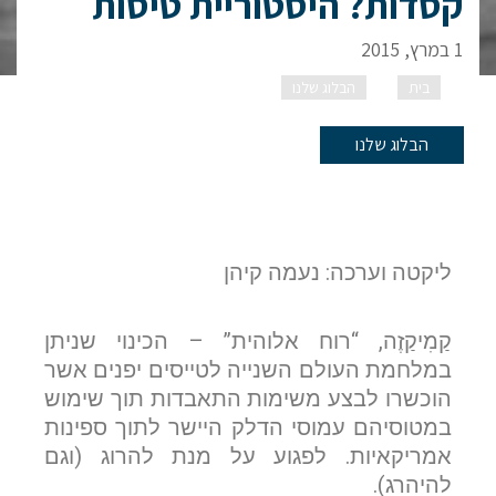
קסדות? היסטוריית טיסות
1 במרץ, 2015
בית
הבלוג שלנו
מדוע חבשו טייסי קמיקזה קסדות?
היסטוריית טיסות
הבלוג שלנו
ליקטה וערכה: נעמה קיהן
קַמִיקַזֶה, “רוח אלוהית” – הכינוי שניתן
במלחמת העולם השנייה לטייסים יפנים אשר
הוכשרו לבצע משימות התאבדות תוך שימוש
במטוסיהם עמוסי הדלק היישר לתוך ספינות
אמריקאיות. לפגוע על מנת להרוג (וגם
להיהרג).