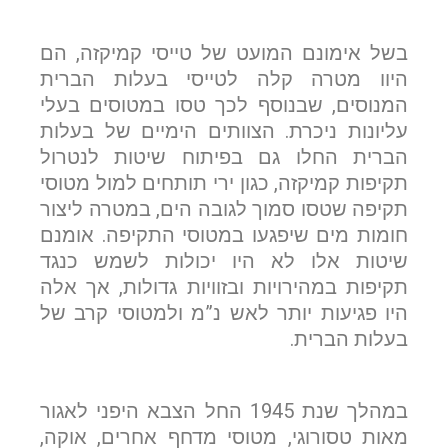
בשל אימונם המועט של טייסי קמיקזה, הם
דוא"ל
היוו מטרה קלה לטייסי בעלות הברית
המנוסים, שבנוסף לכך טסו במטוסים בעלי
עליונות ניכרת. הצוותים הימיים של בעלות
הברית החלו גם בפיתוח שיטות לנטרול
טלפון
תקיפות קמיקזה, כגון ירי תותחים למול מטוסי
תקיפה שטסו סמוך לגובה הים, במטרה ליצור
חומות מים שיפגעו במטוסי התקיפה. אומנם
שיטות אלו לא היו יכולות לשמש כנגד
הערות ושאלות
תקיפות במהירויות ובזוויות גדולות, אך אלה
היו פגיעות יותר לאש נ”מ ולמטוסי קרב של
בעלות הברית.
במהלך שנת 1945 החל הצבא היפני לאגור
מאות טסורוגי, מטוסי מדחף אחרים, אוקה,