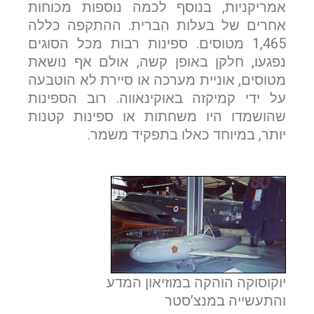
אמריקניות, בנוסף לכמה נוספות מכוחות
אחרים של בעלות הברית. ההתקפה כללה
1,465 מטוסים. ספינות רבות מכל הסוגים
נפגעו, חלקן באופן קשה, אולם אף נושאת
מטוסים, אוניית מערכה או סיירת לא הוטבעה
אם הגעתם לפה,
על ידי קמיקזה באוקינאווה. רוב הספינות
שהושמדו היו משחתות או ספינות קטנות
סימן שאתם מעוניינים
יותר, במיוחד כאלו בתפקיד משמר.
בפרטים נוספים.
נשמח לשוחח אתכם, לענות על כל שאלה
ולעזור לכם להגשים את החלומות שלכם בעולם התעופה.
השאירו לנו פרטים ונחזור אליכם.
יוקוסוקה הוהקה במוזיאון המדע
שם פרטי
והתעשייה במנצ’סטר