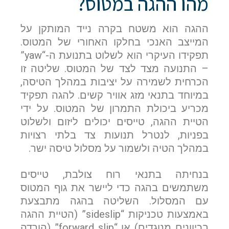
מהו ההגה במטוס?
ההגה הוא משטח בקרה נייד המותקן על
המייצב האנכי בחלקו האחורי של המטוס.
תפקידו העיקרי הוא לשלוט בתנועת ה-“yaw”
– התנועה מצד לצד של המטוס. שליטה זו
הכרחית לשמירה על יציבות במהלך הטיסה,
במיוחד בתנאי מזג אוויר קשים. להגה תפקיד
מכריע ביכולת התמרון של המטוס. על ידי
הטיית ההגה, טייסים יכולים ליזום ולשלוט
בפניות, לנטרל תנועות צד בלתי רצויות
במהלך הטיה ולשמור על מסלול טיסה ישר.
בנחיתה בתנאי רוח צולבת, טייסים
משתמשים בהגה כדי ליישר את גוף המטוס
עם המסלול. השליטה בהגה מתבצעת
באמצעות טכניקות “sideslip” (הטיית ההגה
בכיוונים מנוגדים) או “forward slip” (הורדה