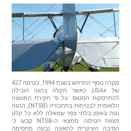
בפרטים נוספים.
נשמח לשוחח אתכם, לענות על כל שאלה
ולעזור לכם להגשים את החלומות שלכם בעולם התעופה.
השאירו לנו פרטים ונחזור אליכם.
שם פרטי
מקרה נוסף התרחש בשנת 1994, בטיסה 427
דוא"ל
של USAir, כאשר תקלה בהגה הובילה
להתרסקות המטוס. על פי חקירת המועצה
הלאומית לבטיחות בתחבורה (NTSB), ההגה
נטה באופן בלתי צפוי שמאלה ללא כל קלט
טלפון
מצוות הטיסה. ממצאי ה-NTSB קבעו כי
הסיבה העיקרית לתאונה נבעה מחסימה