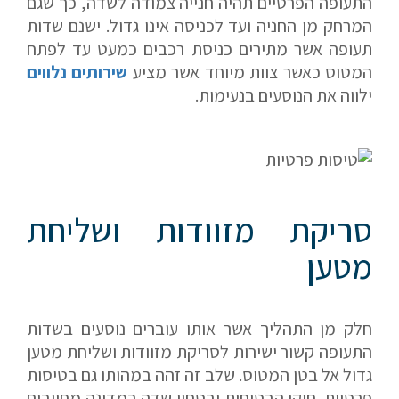
התעופה הפרטיים תהיה חנייה צמודה לשדה, כך שגם
המרחק מן החניה ועד לכניסה אינו גדול. ישנם שדות
תעופה אשר מתירים כניסת רכבים כמעט עד לפתח
המטוס כאשר צוות מיוחד אשר מציע
שירותים נלווים
ילווה את הנוסעים בנעימות.
סריקת מזוודות ושליחת
אם הגעתם לפה,
מטען
סימן שאתם מעוניינים
בפרטים נוספים.
חלק מן התהליך אשר אותו עוברים נוסעים בשדות
התעופה קשור ישירות לסריקת מזוודות ושליחת מטען
נשמח לשוחח אתכם, לענות על כל שאלה
גדול אל בטן המטוס. שלב זה זהה במהותו גם בטיסות
ולעזור לכם להגשים את החלומות שלכם בעולם התעופה.
פרטיות. חוקי הבטיחות ובטחון שדה במדינה מחייבים