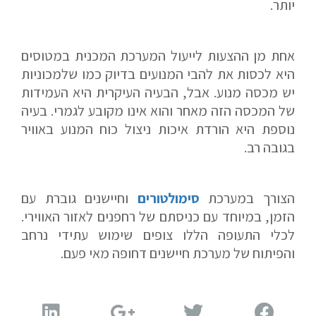
יותר.
אחת מן ההצעות לייעול המערכת המכנית במטוסים
היא לכסות את להבי המנועים בדיוק כמו שלמכוניות
יש מכסה מנוע. אבל, הבעיה העיקרית היא העמידות
של המכסה הזה מאחר והוא אינו מקובע לגמרי. בעיה
נוספת היא הורדת איכות ניצול כוח המנוע באוויר
בגובה רב.
אם הגעתם לפה,
סימן שאתם מעוניינים
הצורך במערכת
סימולטורים
וחיישנים גוברת עם
בפרטים נוספים.
הזמן, במיוחד עם כניסתם של רחפנים לאזור האווירי.
לכלי התעופה הללו צופים שימוש עתידי נרחב
נשמח לשוחח אתכם, לענות על כל שאלה
והפיתוח של מערכת חיישנים דחופה מאי פעם.
ולעזור לכם להגשים את החלומות שלכם בעולם התעופה.
השאירו לנו פרטים ונחזור אליכם.