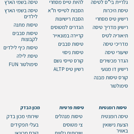
גלריית בי”ס לטיסה
להיות טייס מסחרי
טיסה בשמי הארץ
טיסת היכרות
הסבות לטייסי ח”א
טיסה בשמי הארץ
לילדים
רישיון טיס מסחרי
הסבת רישיונות
טיסות מתנה
רישיון מדריך טיסה
הגדרים למטוסים
טיסות סבבים
תיאוריה לטיס
קריירה במונאייר
לקבוצות
מדריכי טיסה
טיסות סבבים
טיסות כיף לילדים
שיעורי טיסה
טיסות ניסוי
טיסת לילה
הגדר מכשירים
קורס טייסי גשם
סימולטור FUN
רישיון דו מנועי
רשיון טיס ALTP
קורס טיסות מבנה
סימולטור
טיסות רומנטיות
טיסות פרטיות
מכון הבדק
טיסה רומנטית
טיסות מנהלים
שירותי מכון בדק
הצעת נישואין
צי מטוסים
בעלי תפקידים
באוויר
שירותים נלווים
קורס מכונאי