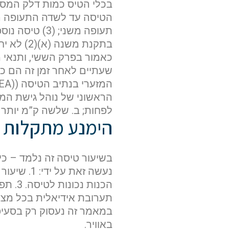
בתקנת מ
כאמור בפרק הששי, ותנאי 
לפחות; ב. שלשה ק”מ יותר
הימנע מתקלות ה
אם הגעתם לפה,
סימן שאתם מעוניינים
בשיעור טיסה זה נלמד – כ
בפרטים נוספים.
נשמח לשוחח אתכם, לענות על כל שאלה
תערובת אידיאלית בכל מצבי הטיסה. 6. מניעת התקרחות במאייד. 7. 
ולעזור לכם להגשים את החלומות שלכם בעו
התעופה. השאירו לנו פרטים ונחזור אליכם.
באוויר.