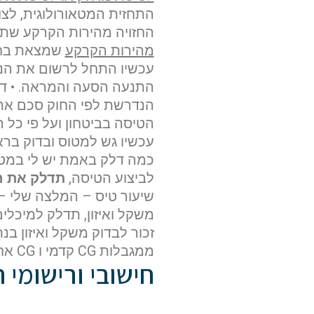
התחזית המטאורולוגית, לצו
החזויה מהירות הקרקע שתתק
מהירות הקרקע
שמצאת בחי
עכשיו התחל לרשום את הנת
התנעה הסעה והמראה. • דלק
הנדרשת לפי החוק סכם את
הטיסה בביטחון ועל פי כל 
עכשיו גש למטוס ובדוק בר
כמה דלק באמת יש לי במטו
לביצוע הטיסה,
תדלק את ה
שיעור טיס – המלצה שלי –
משקל ואיזון, תדלק למיכלי
זכור לבדוק משקל ואיזון ב
ממגבלות CG קדמי ו CG אחורי.
חישובי ורישומי 