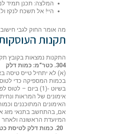
המלצה: תכנן תמיד לנ
היי! אל תשכח לנקז ול
מה אומר החוק לגבי חישוב
תקנות העוסקות
התקנות נמצאות בקובץ תקנו
304. כטר”מ: כמות דלק
(א) לא יתחיל טייס טיסה באו
בכמות המספיקה כדי לטוס 
אימונים של המראות ונחיתו
האימונים המתוכננים וכמות
אם, בהתחשב בתנאי מזג אוי
המיועדת הראשונה ולאחר מכן,
20. כמות דלק לטיסת כט”מ