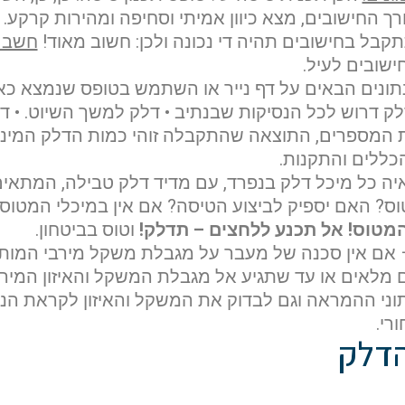
רך החישובים, מצא כיוון אמיתי וסחיפה ומהירות קרקע.
בל בחישובים תהיה די נכונה ולכן: חשוב מאוד!
חשב א
שובים לעיל.
ונים הבאים על דף נייר או השתמש בטופס שנמצא כאן
 דרוש לכל הנסיקות שבנתיב • דלק למשך השיוט. • דל
 המספרים, התוצאה שהתקבלה זוהי כמות הדלק המיני
הכללים והתקנות.
איה כל מיכל דלק בנפרד, עם מדיד דלק טבילה, המתאי
ס? האם יספיק לביצוע הטיסה? אם אין במיכלי המטוס
מטוס!
אל תכנע ללחצים – תדלק!
וטוס בביטחון.
 אם אין סכנה של מעבר על מגבלת משקל מירבי המות
ם מלאים או עד שתגיע אל מגבלת המשקל והאיזון המיר
נתוני ההמראה וגם לבדוק את המשקל והאיזון לקראת הנ
הדלק