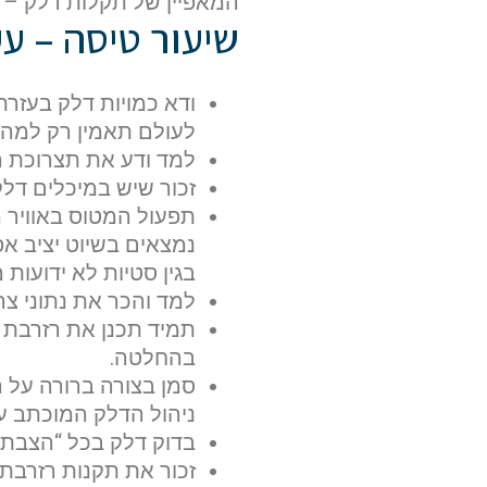
המאפיין של תקלות דלק – א
שיעור טיסה – ע
ודא כמויות דלק בעזר
לעולם תאמין רק למה 
למד ודע את תצרוכת ה
זכור שיש במיכלים דלק 
תפעול המטוס באוויר 
בגין סטיות לא ידועות 
למד והכר את נתוני צר
תמיד תכנן את רזרבת 
בהחלטה.
סמן בצורה ברורה על 
ניהול הדלק המוכתב על
בדוק דלק בכל “הצבת כ
זכור את תקנות רזרבת