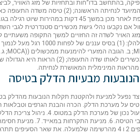
תעופה משני; (3) טיסה נוספת לאחר מכן במשך 45 דקות במה
שנה (א)(2) לא יחול אם נקבעו נהלי גישת מכשירים סטנדרטית לג
מזג האויר לשדה זה החזויים למשך התקופה משעתיים ל
שעתיים לאחר זמן זה הם כלהלן: (1) בסי
המזערי בנתי
הראשוני של נוהל גישת המכשירים לאותו שדה התע
 מהראות המינימלית המאושרת לנחיתה.
שם פרטי
נובעות מבעיות הדלק בטיסה
יצד נפעל למניעת ולהקטנת תקלות הנובעות מהדלק בט
דוא"ל
מניעת חסימת אדים. ועוד.
לם
במאמר זה נעסוק רק בסעיפים 2 ו 4 מהרשימה שלמעלה. את שאר ה
הערות ושאלות