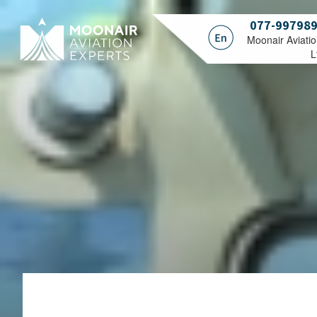
077-99798
.Moonair Aviati
L