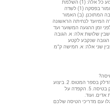
בכלי הטיס כמות דלק המספיקה, בהתחשב בדו”חות ובתחזיות של מזג האוויר, לביצוע כל אלה: (1) השלמת
הטיסה עד לשדה התעופה המיועד לנחיתה הראשונה; (2) טיסה משדה התעופה כאמור בפסקה (1) לשדה
ירות שיוט רגילה בגובה המתוכנן. (ב) האמור
בי השדה המיועד לנחיתה הראשונה
פני זמן ההגעה המשוער ועד
ס עננים של לפחות 1000 רגל מעל לנמוך שבין שלושת אלה: א. הגובה
ב הטיסה ((MEA; ב. הגובה המזערי להימנעות ממכשולים ((MOCA; ג. הגובה שנקבע לקטע
ופה; (2) הראות היא הגדולה שבין שני אלה: א. חמישה ק”מ
שם משפחה
יסה?
טלפון
נעשה זאת על ידי: 1. שיעור טיס על מערכת הדלק. הכרה והבנת הגרפים וטבלאות הדלק בספר המטוס. 2. ביצוע
הכנות נכונות לטיסה. 3. תפעול נכון של מערכת הדלק במטוס. 4. ניהול צריכת הדלק בטיסה. 5. הקפדה על
סעיפים תתרגלו עם מדריכי הטיסה שלכם