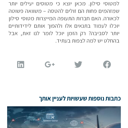
למטוסי סילון. מכאן יוצא כי מטוסים יעילים יותר
ולעזור לכם להגשים את החלומות שלכם בעולם התעופה.
שמזהמים פחות הם זולים להטסה – משוואה פשוטה
השאירו לנו פרטים ונחזור אליכם.
לכאורה. האם חברות התעופה המייצרות מטוסי סילון
יוכלו לעמוד בתנאים אלו ולהפוך אותם לידידותיים
יותר לסביבה? רק הזמן יוכל לומר לנו זאת, אבל
בהחלט יש למה לצפות בעתיד.
שם פרטי
דוא"ל
כתבות נוספות שעשויות לעניין אותך
טלפון