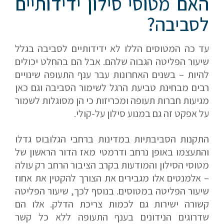
האם מטוסי סילון ידידותיים
לסביבה?
עד כה המטוסים הללו לא ידידותיים לסביבה בגלל
שיעור הפליטה הגבוה שלהם. אבל הם בהחלט יכולים
להיות – בשנים האחרונות עבר ענף התעופה שינויים
רבים מבחינת טביעת הרגל לשימור הסביבה וגם כאן
מגיעות חברות תעופה ומכריזות כי הן מסוגלות לשמור
על אפקט זה גם במנוע סילון על-קולי.
התקנות הסביבתיות במדינות ברחבי הגלובוס גדלו
והתעצמו באופן נרחב ודרמטי מאז הדור הראשון של
אם הגעתם לפה,
מטוסי הסילון והמודעות בקרב הציבור הרחב רק עולה
סימן שאתם מעוניינים
– אלמנטים אלו מגבירים את הצורך להקטין את אחוז
שיעור הפליטה במטוסים. בנוסף לכך, שיעור הפליטה
בפרטים נוספים.
קשורה ישירות גם לכמות צריכת הדלק. אלו הם
שדרוגים הנידונים בענף התעופה ללא כל קשר
נשמח לשוחח אתכם, לענות על כל שאלה