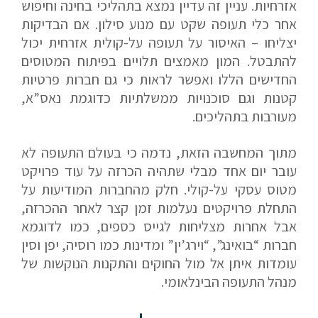
אזרחיות. עניין זה עדיין נמצא בתהליכי בחינה וחיפוש
אחר כלי תעופה שקט עם מנוע סילון. אם הבדיקות
יצליחו – האיסור על תעופה על-קולית אזרחית יכול
להתבטל. המון מאמצים תלויים בפיתוח המטוסים
החדישים הללו ואפשר לראות כי גם חברות פרטיות
קטנות וגם סוכנויות ממשלתיות כדוגמת נאס”א,
מעורבות בתהליכים.
מתוך המחשבה הזאת, נדמה כי בעולם התעופה לא
עובר יום אחד מבלי שתהיה הכרזה על עוד פרויקט
מטוס עסקי על-קולי. חלק מהחברות המודיעות על
התחלת פרויקטים נעלמות זמן קצר לאחר ההכרזה,
אבל אחרות מצליחות לגייס כספים, כמו לדוגמא
חברות “בואינג”, “וירג’ין” ומדינות כמו רוסיה, יפן וסין
עומדות איתן אל מול החוקים והתקנות הנוקשות של
מנהל התעופה הבינלאומי.