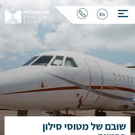
שובם של מטוסי סילון