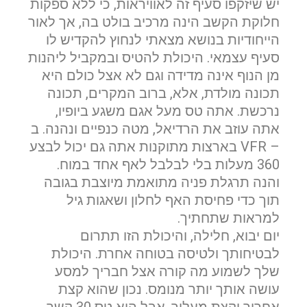
יש שיזקפו סעיף זה לאוויראות, כי ללא ספקות
חלוקת הקשב הינה מרכיב בולט בה, אך לאור
הייחודיות בנושא מצאתי לנחוץ להקדיש לו
סעיף עצמאי. היכולת להטיס ובמקביל ליהנות
מן הנוף אינה מדידה וגם לא אצל כולם היא
תכונה מולדת, אלא, ברוב המקרים, תכונה
נרכשת. אתה טס מעל אגם משגע ביופיו,
אתה עוזב את הרדיאל, מטה כנפיים ונהנה. ב
אם הגעתם לפה,
– VFR בארצות מתוקנות אתה גם יכול לבצע
סימן שאתם מעוניינים
360 מעלות בלי לבלבל לאף אחד במוח.
והנה תרגלת פניה מתואמת מיוצבת בגובה
בפרטים נוספים.
תוך כדי פחיסת האף לחלון ושאגות גיל
למראות שתחתיך.
נשמח לשוחח אתכם, לענות על כל שאלה
יום יבוא, חלילה, והיכולת הזו תתרום
ולעזור לכם להגשים את החלומות שלכם בעולם התעופה.
לבטיחותך ולטיסה בטוחה אחרת. היכולת
השאירו לנו פרטים ונחזור אליכם.
שלך לשמוע מה קורה אצל חבריך למסע
עושה אותך יותר מנומס. נכון שהוא קצת
אחריך וקצת מעליך, אבל הוא טס 30 קשר