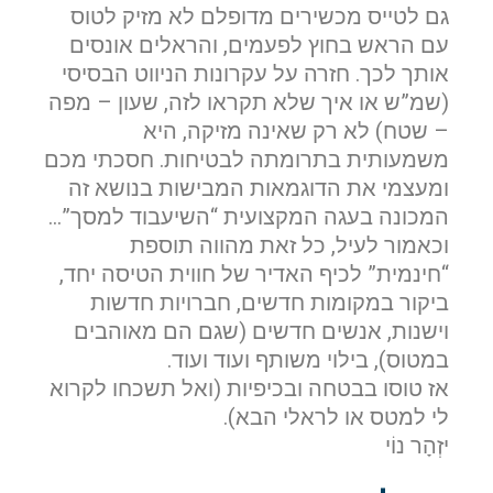
גם לטייס מכשירים מדופלם לא מזיק לטוס
עם הראש בחוץ לפעמים, והראלים אונסים
אותך לכך. חזרה על עקרונות הניווט הבסיסי
(שמ”ש או איך שלא תקראו לזה, שעון – מפה
– שטח) לא רק שאינה מזיקה, היא
שלח הודעה
משמעותית בתרומתה לבטיחות. חסכתי מכם
ומעצמי את הדוגמאות המבישות בנושא זה
המכונה בעגה המקצועית “השיעבוד למסך”…
וכאמור לעיל, כל זאת מהווה תוספת
“חינמית” לכיף האדיר של חווית הטיסה יחד,
ביקור במקומות חדשים, חברויות חדשות
וישנות, אנשים חדשים (שגם הם מאוהבים
במטוס), בילוי משותף ועוד ועוד.
אז טוסו בבטחה ובכיפיות (ואל תשכחו לקרוא
לי למטס או לראלי הבא).
יזְהָר נוֹי