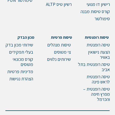
סימולטור FUN
שלח הודעה
רישיון דו מנועי
רשיון טיס ALTP
קורס טיסות מבנה
סימולטור
טיסות רומנטיות
טיסות פרטיות
מכון הבדק
טיסה רומנטית
טיסות מנהלים
שירותי מכון בדק
הצעת נישואין
צי מטוסים
בעלי תפקידים
באוויר
שירותים נלווים
קורס מכונאי
טיסה רומנטית בתל
מטוסים
אביב
מדיניות פרטיות
טיסה רומנטית
הצהרת נגישות
לראש פינה
טיסה רומנטית –
מפרץ חיפה
והכרמל