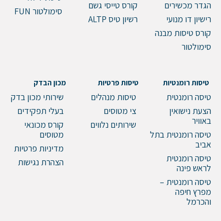
הגדר מכשירים
קורס טייסי גשם
סימולטור FUN
רישיון דו מנועי
רשיון טיס ALTP
קורס טיסות מבנה
סימולטור
טיסות רומנטיות
טיסות פרטיות
מכון הבדק
טיסה רומנטית
טיסות מנהלים
שירותי מכון בדק
הצעת נישואין
צי מטוסים
בעלי תפקידים
באוויר
שירותים נלווים
קורס מכונאי
טיסה רומנטית בתל
מטוסים
אביב
מדיניות פרטיות
טיסה רומנטית
הצהרת נגישות
לראש פינה
טיסה רומנטית –
מפרץ חיפה
והכרמל