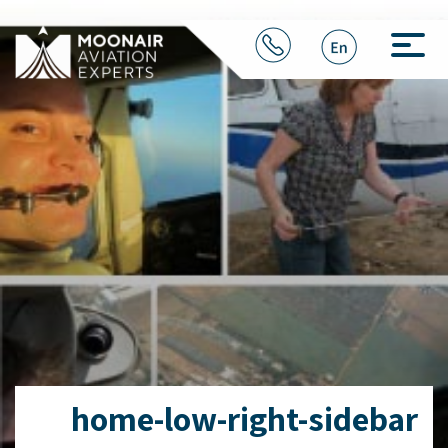
home-low-right-sidebar