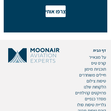
צרפו אותי
אם הגעתם לפה,
סימן שאתם מעוניינים
בפרטים נוספים.
נשמח לשוחח אתכם, לענות על כל שאלה
ולעזור לכם להגשים את החלומות שלכם בעולם התעופה.
דף הבית
השאירו לנו פרטים ונחזור אליכם.
על מונאייר
קורס טיס
תוכניות מימון
חיילים משוחררים
טיסות צילום
שם פרטי
הלקוחות שלנו
פרויקטים קהילתיים
מסדר כנפיים
גלריית טיסות סולו
דוא"ל
קורס טיסות מבנה