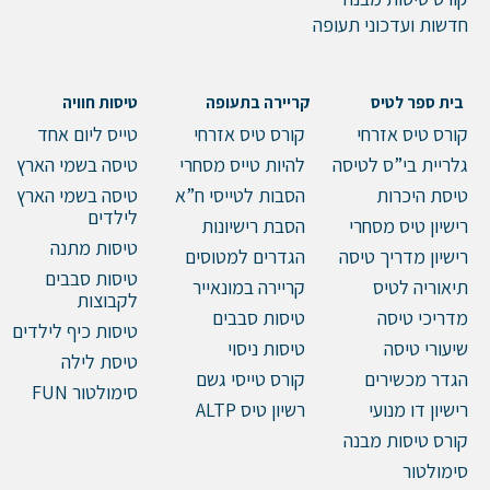
חדשות ועדכוני תעופה
טלפון
בית ספר לטיס
קריירה בתעופה
טיסות חוויה
קורס טיס אזרחי
קורס טיס אזרחי
טייס ליום אחד
גלריית בי”ס לטיסה
להיות טייס מסחרי
טיסה בשמי הארץ
טיסת היכרות
הסבות לטייסי ח”א
טיסה בשמי הארץ
הערות ושאלות
לילדים
רישיון טיס מסחרי
הסבת רישיונות
טיסות מתנה
רישיון מדריך טיסה
הגדרים למטוסים
טיסות סבבים
תיאוריה לטיס
קריירה במונאייר
לקבוצות
מדריכי טיסה
טיסות סבבים
טיסות כיף לילדים
שיעורי טיסה
טיסות ניסוי
טיסת לילה
הגדר מכשירים
קורס טייסי גשם
סימולטור FUN
רישיון דו מנועי
רשיון טיס ALTP
קורס טיסות מבנה
שלח הודעה
סימולטור