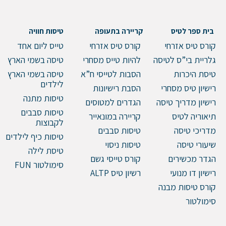
בית ספר לטיס
קריירה בתעופה
טיסות חוויה
קורס טיס אזרחי
קורס טיס אזרחי
טייס ליום אחד
גלריית בי”ס לטיסה
להיות טייס מסחרי
טיסה בשמי הארץ
טיסת היכרות
הסבות לטייסי ח”א
טיסה בשמי הארץ
לילדים
רישיון טיס מסחרי
הסבת רישיונות
טיסות מתנה
שלח הודעה
רישיון מדריך טיסה
הגדרים למטוסים
טיסות סבבים
תיאוריה לטיס
קריירה במונאייר
לקבוצות
מדריכי טיסה
טיסות סבבים
טיסות כיף לילדים
שיעורי טיסה
טיסות ניסוי
טיסת לילה
הגדר מכשירים
קורס טייסי גשם
סימולטור FUN
רישיון דו מנועי
רשיון טיס ALTP
קורס טיסות מבנה
סימולטור