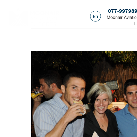
077-99798
.Moonair Aviati
L