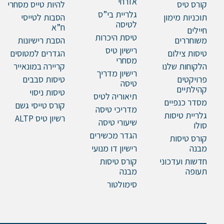
אזרחי
קורס טיס
להיות טייס מסחרי
גלריית בי”ס
תוכניות מימון
הסבות לטייסי
לטיסה
ח”א
חיילים
טיסת היכרות
משוחררים
הסבת רישיונות
רישיון טיס
טיסות צילום
הגדרים למטוסים
מסחרי
הלקוחות שלנו
קריירה במונאייר
רישיון מדריך
פרויקטים
טיסות סבבים
טיסה
קהילתיים
טיסות ניסוי
תיאוריה לטיס
מסדר כנפיים
קורס טייסי גשם
מדריכי טיסה
גלריית טיסות
רשיון טיס ALTP
שיעורי טיסה
סולו
הגדר מכשירים
קורס טיסות
מבנה
רישיון דו מנועי
חדשות ועדכוני
קורס טיסות
תעופה
מבנה
סימולטור