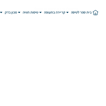
Please activate some Widgets.
בית ספר לטיסה
קריירה בתעופה
טיסות חוויה
מכון בדק