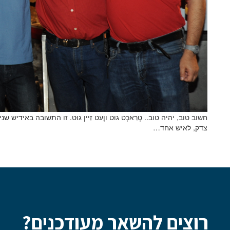
חשוב טוב, יהיה טוב.. טְרַאכְט גוּט ווֶעט זַיין גוּט. זו התשובה באידי
צדק, לאיש אחד…
שם פרטי
רוצים להשאר מעודכנים?
דוא"ל