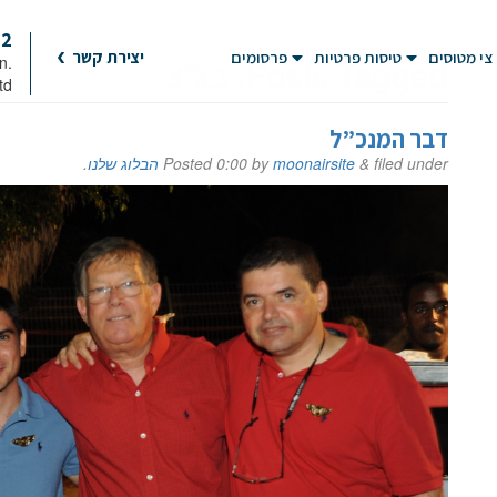
92
צי מטוסים
טיסות פרטיות
פרסומים
יצירת קשר
Posts Tagged:
בג”צ
on
td
דבר המנכ”ל
filed under
&
moonairsite
by
0:00
Posted
הבלוג שלנו
.