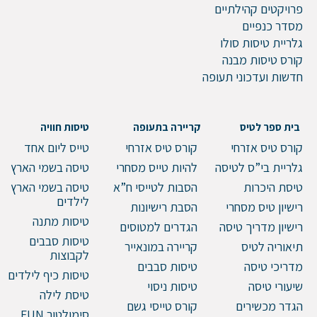
פרויקטים קהילתיים
דוא"ל
מסדר כנפיים
גלריית טיסות סולו
קורס טיסות מבנה
חדשות ועדכוני תעופה
טלפון
בית ספר לטיס
קריירה בתעופה
טיסות חוויה
קורס טיס אזרחי
קורס טיס אזרחי
טייס ליום אחד
הערות ושאלות
גלריית בי”ס לטיסה
להיות טייס מסחרי
טיסה בשמי הארץ
טיסת היכרות
הסבות לטייסי ח”א
טיסה בשמי הארץ
לילדים
רישיון טיס מסחרי
הסבת רישיונות
טיסות מתנה
רישיון מדריך טיסה
הגדרים למטוסים
טיסות סבבים
תיאוריה לטיס
קריירה במונאייר
לקבוצות
מדריכי טיסה
טיסות סבבים
טיסות כיף לילדים
שיעורי טיסה
טיסות ניסוי
טיסת לילה
הגדר מכשירים
קורס טייסי גשם
סימולטור FUN