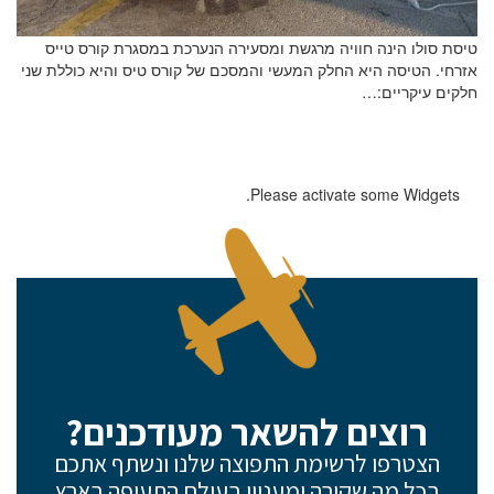
טיסת סולו הינה חוויה מרגשת ומסעירה הנערכת במסגרת קורס טייס
אזרחי. הטיסה היא החלק המעשי והמסכם של קורס טיס והיא כוללת שני
חלקים עיקריים:…
Please activate some Widgets.
רוצים להשאר מעודכנים?
הצטרפו לרשימת התפוצה שלנו ונשתף אתכם
בכל מה שקורה ומעניין בעולם התעופה בארץ