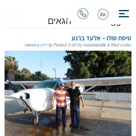
Posts Tagged:
הגאים
טיסת סולו – אלעד ברנע
filed under
&
moonairsite
by
0:00
Posted
קריירה בתעופה
.