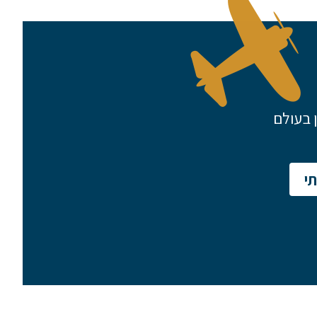
 בעולם
שם משפחה
י
טלפון