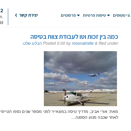
92
צי מטוסים
טיסות פרטיות
פרסומים
יצירת קשר
Posts Tagged:
זכות וטו ועבודת צ
on
td
כמה בין זכות וטו לעבודת צוות בטיסה
filed under
&
moonairsite
by
0:00
Posted
הבלוג שלנו
.
מאת: אורי אביב, מדריך טיסה במונאייר לפני מספר שנים נספו הטייסים
לאחר שכבה מנוע הססנה…