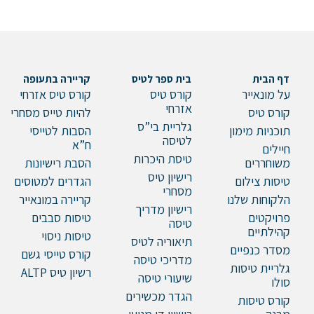
דף הבית
בית ספר לטיס
קריירה בתעופה
על מונאייר
קורס טיס
קורס טיס אזרחי
אזרחי
קורס טיס
להיות טייס מסחרי
גלריית בי”ס
תוכניות מימון
הסבות לטייסי
לטיסה
ח”א
חיילים
טיסת היכרות
משוחררים
הסבת רישיונות
רישיון טיס
טיסות צילום
הגדרים למטוסים
מסחרי
הלקוחות שלנו
קריירה במונאייר
רישיון מדריך
פרויקטים
טיסות סבבים
טיסה
קהילתיים
טיסות ניסוי
תיאוריה לטיס
מסדר כנפיים
קורס טייסי גשם
מדריכי טיסה
גלריית טיסות
רשיון טיס ALTP
שיעורי טיסה
סולו
הגדר מכשירים
קורס טיסות