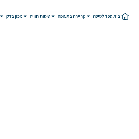
Please activate some Widgets.
בית ספר לטיסה
קריירה בתעופה
טיסות חוויה
מכון בדק