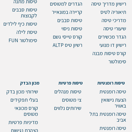
טיסות מתנה
רישיון מדריך טיסה
הגדרים למטוסים
טיסות סבבים
תיאוריה לטיס
קריירה במונאייר
לקבוצות
מדריכי טיסה
טיסות סבבים
טיסות כיף לילדים
שלח הודעה
שיעורי טיסה
טיסות ניסוי
טיסת לילה
הגדר מכשירים
קורס טייסי גשם
סימולטור FUN
רישיון דו מנועי
רשיון טיס ALTP
קורס טיסות מבנה
סימולטור
טיסות רומנטיות
טיסות פרטיות
מכון הבדק
טיסה רומנטית
טיסות מנהלים
שירותי מכון בדק
הצעת נישואין
צי מטוסים
בעלי תפקידים
באוויר
שירותים נלווים
קורס מכונאי
טיסה רומנטית בתל
מטוסים
אביב
מדיניות פרטיות
טיסה רומנטית
הצהרת נגישות