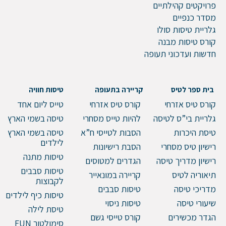
פרויקטים קהילתיים
דוא"ל
מסדר כנפיים
גלריית טיסות סולו
קורס טיסות מבנה
חדשות ועדכוני תעופה
טלפון
בית ספר לטיס
קריירה בתעופה
טיסות חוויה
קורס טיס אזרחי
קורס טיס אזרחי
טייס ליום אחד
הערות ושאלות
גלריית בי”ס לטיסה
להיות טייס מסחרי
טיסה בשמי הארץ
טיסת היכרות
הסבות לטייסי ח”א
טיסה בשמי הארץ
לילדים
רישיון טיס מסחרי
הסבת רישיונות
טיסות מתנה
רישיון מדריך טיסה
הגדרים למטוסים
טיסות סבבים
תיאוריה לטיס
קריירה במונאייר
לקבוצות
מדריכי טיסה
טיסות סבבים
טיסות כיף לילדים
שיעורי טיסה
טיסות ניסוי
טיסת לילה
הגדר מכשירים
קורס טייסי גשם
סימולטור FUN