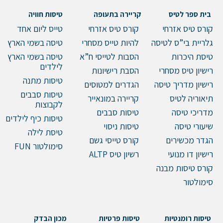
בית ספר לטיס
קריירה בתעופה
טיסות חוויה
טלפון
קורס טיס אזרחי
קורס טיס אזרחי
טייס ליום אחד
גלריית בי”ס לטיסה
להיות טייס מסחרי
טיסה בשמי הארץ
טיסת היכרות
הסבות לטייסי ח”א
טיסה בשמי הארץ
לילדים
רישיון טיס מסחרי
הסבת רישיונות
הערות ושאלות
טיסות מתנה
רישיון מדריך טיסה
הגדרים למטוסים
טיסות סבבים
תיאוריה לטיס
קריירה במונאייר
לקבוצות
מדריכי טיסה
טיסות סבבים
טיסות כיף לילדים
שיעורי טיסה
טיסות ניסוי
טיסת לילה
הגדר מכשירים
קורס טייסי גשם
סימולטור FUN
רישיון דו מנועי
רשיון טיס ALTP
קורס טיסות מבנה
סימולטור
שלח הודעה
טיסות רומנטיות
טיסות פרטיות
מכון הבדק