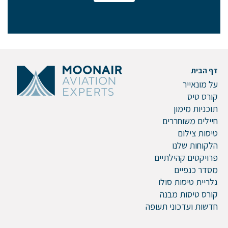
אם הגעתם לפה,
סימן שאתם מעוניינים
בפרטים נוספים.
נשמח לשוחח אתכם, לענות על כל שאלה
דף הבית
ולעזור לכם להגשים את החלומות שלכם בעולם התעופה.
על מונאייר
השאירו לנו פרטים ונחזור אליכם.
קורס טיס
תוכניות מימון
חיילים משוחררים
טיסות צילום
הלקוחות שלנו
שם פרטי
פרויקטים קהילתיים
מסדר כנפיים
גלריית טיסות סולו
קורס טיסות מבנה
דוא"ל
חדשות ועדכוני תעופה