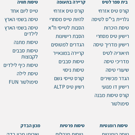
בית ספר לטיס
קריירה בתעופה
טיסות חוויה
קורס טיס אזרחי
קורס טיס אזרחי
טייס ליום אחד
טלפון
גלריית בי”ס לטיסה
להיות טייס מסחרי
טיסה בשמי הארץ
טיסת היכרות
הסבות לטייסי ח”א
טיסה בשמי הארץ
לילדים
רישיון טיס מסחרי
הסבת רישיונות
הערות ושאלות
טיסות מתנה
רישיון מדריך טיסה
הגדרים למטוסים
טיסות סבבים
תיאוריה לטיס
קריירה במונאייר
לקבוצות
מדריכי טיסה
טיסות סבבים
טיסות כיף לילדים
שיעורי טיסה
טיסות ניסוי
טיסת לילה
הגדר מכשירים
קורס טייסי גשם
סימולטור FUN
רישיון דו מנועי
רשיון טיס ALTP
קורס טיסות מבנה
סימולטור
שלח הודעה
טיסות רומנטיות
טיסות פרטיות
מכון הבדק
טיסה רומנטית
טיסות מנהלים
שירותי מכון בדק