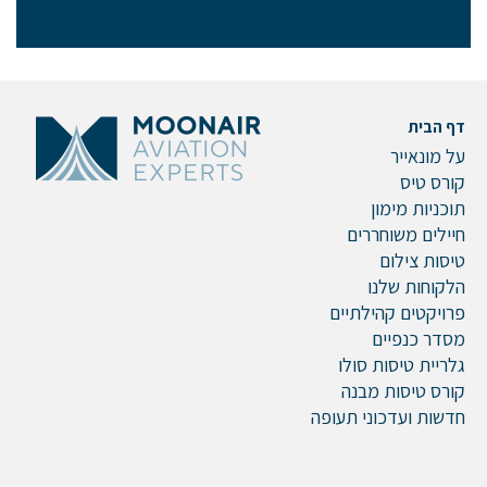
אם הגעתם לפה,
סימן שאתם מעוניינים
בפרטים נוספים.
דף הבית
נשמח לשוחח אתכם, לענות על כל שאלה
על מונאייר
ולעזור לכם להגשים את החלומות שלכם בעולם התעופה.
קורס טיס
השאירו לנו פרטים ונחזור אליכם.
תוכניות מימון
חיילים משוחררים
טיסות צילום
הלקוחות שלנו
שם פרטי
פרויקטים קהילתיים
מסדר כנפיים
גלריית טיסות סולו
קורס טיסות מבנה
חדשות ועדכוני תעופה
דוא"ל