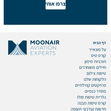
צרפו אותי
אם הגעתם לפה,
סימן שאתם מעוניינים
בפרטים נוספים.
נשמח לשוחח אתכם, לענות על כל שאלה
דף הבית
ולעזור לכם להגשים את החלומות שלכם בעולם התעופה.
על מונאייר
השאירו לנו פרטים ונחזור אליכם.
קורס טיס
תוכניות מימון
חיילים משוחררים
טיסות צילום
שם פרטי
הלקוחות שלנו
פרויקטים קהילתיים
מסדר כנפיים
גלריית טיסות סולו
דוא"ל
קורס טיסות מבנה
חדשות ועדכוני תעופה