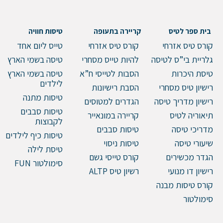
טלפון
בית ספר לטיס
קריירה בתעופה
טיסות חוויה
קורס טיס אזרחי
קורס טיס אזרחי
טייס ליום אחד
גלריית בי”ס לטיסה
להיות טייס מסחרי
טיסה בשמי הארץ
טיסת היכרות
הסבות לטייסי ח”א
טיסה בשמי הארץ
הערות ושאלות
לילדים
רישיון טיס מסחרי
הסבת רישיונות
טיסות מתנה
רישיון מדריך טיסה
הגדרים למטוסים
טיסות סבבים
תיאוריה לטיס
קריירה במונאייר
לקבוצות
מדריכי טיסה
טיסות סבבים
טיסות כיף לילדים
שיעורי טיסה
טיסות ניסוי
טיסת לילה
הגדר מכשירים
קורס טייסי גשם
סימולטור FUN
רישיון דו מנועי
רשיון טיס ALTP
קורס טיסות מבנה
סימולטור
שלח הודעה