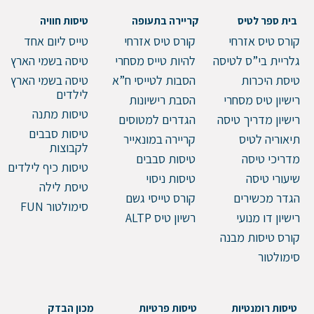
בית ספר לטיס
קריירה בתעופה
טיסות חוויה
טלפון
קורס טיס אזרחי
קורס טיס אזרחי
טייס ליום אחד
גלריית בי”ס לטיסה
להיות טייס מסחרי
טיסה בשמי הארץ
טיסת היכרות
הסבות לטייסי ח”א
טיסה בשמי הארץ
לילדים
רישיון טיס מסחרי
הסבת רישיונות
הערות ושאלות
טיסות מתנה
רישיון מדריך טיסה
הגדרים למטוסים
טיסות סבבים
תיאוריה לטיס
קריירה במונאייר
לקבוצות
מדריכי טיסה
טיסות סבבים
טיסות כיף לילדים
שיעורי טיסה
טיסות ניסוי
טיסת לילה
הגדר מכשירים
קורס טייסי גשם
סימולטור FUN
רישיון דו מנועי
רשיון טיס ALTP
קורס טיסות מבנה
סימולטור
שלח הודעה
טיסות רומנטיות
טיסות פרטיות
מכון הבדק