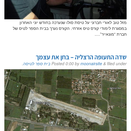
מזל טוב לאורי חברוני על טיסת סולו שנערכה בחודש יוני האחרון
במסגרת לימודי קורס טיס אזרחי. הקורס נערך בבית הספר לטיס של
חברת “מונאייר”….
שדה התעופה הרצליה – בחן את עצמך
filed under
&
moonairsite
by
0:00
Posted
בית ספר לטיסה
.