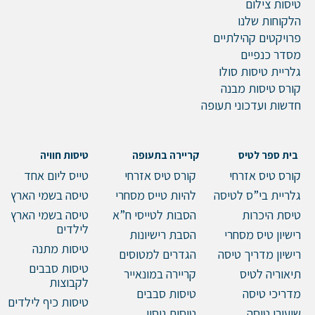
טיסות צילום
הערות ושאלות
הלקוחות שלנו
פרויקטים קהילתיים
מסדר כנפיים
גלריית טיסות סולו
קורס טיסות מבנה
חדשות ועדכוני תעופה
בית ספר לטיס
קריירה בתעופה
טיסות חוויה
קורס טיס אזרחי
קורס טיס אזרחי
טייס ליום אחד
שלח הודעה
גלריית בי”ס לטיסה
להיות טייס מסחרי
טיסה בשמי הארץ
טיסת היכרות
הסבות לטייסי ח”א
טיסה בשמי הארץ
לילדים
רישיון טיס מסחרי
הסבת רישיונות
טיסות מתנה
רישיון מדריך טיסה
הגדרים למטוסים
טיסות סבבים
תיאוריה לטיס
קריירה במונאייר
לקבוצות
מדריכי טיסה
טיסות סבבים
טיסות כיף לילדים
שיעורי טיסה
טיסות ניסוי