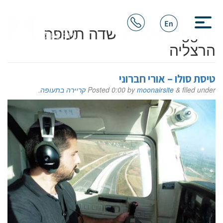
Posts Tagged:
שדה תעופה
הרצליה
טיסת סולו – אורי חברוני
filed under
&
moonairsite
by
0:00
Posted
קריירה בתעופה
.