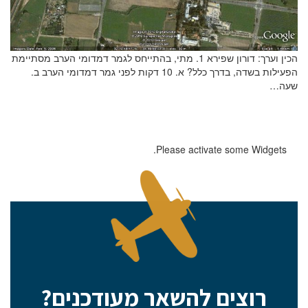
הכין וערך: דורון שפירא 1. מתי, בהתייחס לגמר דמדומי הערב מסתיימת
הפעילות בשדה, בדרך כלל? א. 10 דקות לפני גמר דמדומי הערב ב.
שעה…
Please activate some Widgets.
אם הגעתם לפה,
סימן שאתם מעוניינים
בפרטים נוספים.
רוצים להשאר מעודכנים?