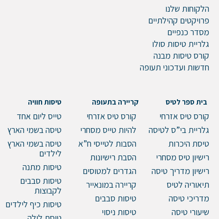
הלקוחות שלנו
דוא"ל
פרויקטים קהילתיים
מסדר כנפיים
גלריית טיסות סולו
קורס טיסות מבנה
טלפון
חדשות ועדכוני תעופה
בית ספר לטיס
קריירה בתעופה
טיסות חוויה
הערות ושאלות
קורס טיס אזרחי
קורס טיס אזרחי
טייס ליום אחד
גלריית בי”ס לטיסה
להיות טייס מסחרי
טיסה בשמי הארץ
טיסת היכרות
הסבות לטייסי ח”א
טיסה בשמי הארץ
לילדים
רישיון טיס מסחרי
הסבת רישיונות
טיסות מתנה
רישיון מדריך טיסה
הגדרים למטוסים
טיסות סבבים
תיאוריה לטיס
קריירה במונאייר
לקבוצות
מדריכי טיסה
טיסות סבבים
טיסות כיף לילדים
שיעורי טיסה
טיסות ניסוי
טיסת לילה