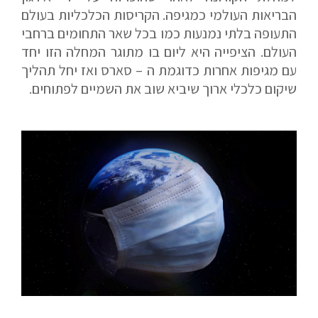
הבריאות העולמי כמגיפה. הקריסות הכלכליות בעולם
התעופה בלתי נמנעות כמו בכל שאר התחומים ברחבי
העולם. הציפייה היא ליום בו מתוגר המחלה הזו יחד
אם הגעתם לפה,
עם מגיפות אחרות כדוגמת ה – סארס ואז יחל תהליך
סימן שאתם מעוניינים
שיקום כלכלי ארוך שיביא שוב את השמיים לפתוחים.
בפרטים נוספים.
נשמח לשוחח אתכם, לענות על כל שאלה
ולעזור לכם להגשים את החלומות שלכם בעולם התעופה.
השאירו לנו פרטים ונחזור אליכם.
שם פרטי