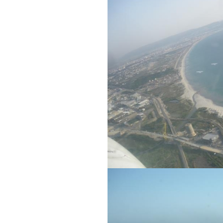
שם פרטי
דוא"ל
לם
הערות ושאלות