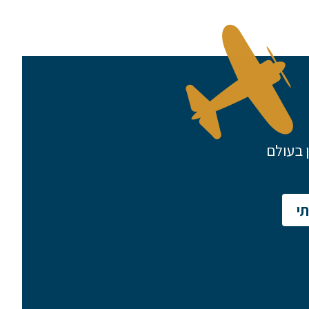
 בעולם
י