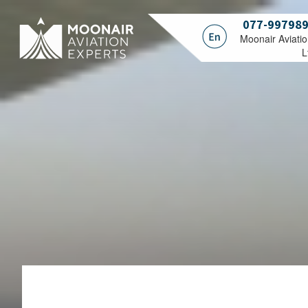
077-99798
.Moonair Aviati
L