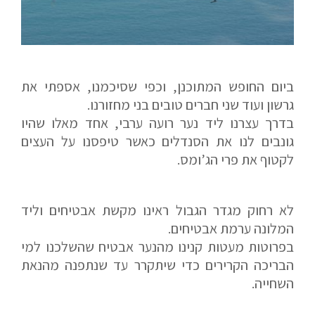
אם הגעתם לפה,
סימן שאתם מעוניינים
בפרטים נוספים.
נשמח לשוחח אתכם, לענות על כל שאלה
ביום החופש המתוכנן, וכפי שסיכמנו, אספתי את
ולעזור לכם להגשים את החלומות שלכם בעולם התעופה.
גרשון ועוד שני חברים טובים בני מחזורנו.
השאירו לנו פרטים ונחזור אליכם.
בדרך עצרנו ליד נער רועה ערבי, אחד מאלו שהיו
גונבים לנו את הסנדלים כאשר טיפסנו על העצים
לקטוף את פרי הג’ומס.
שם פרטי
לא רחוק מגדר הגבול ראינו מקשת אבטיחים וליד
המלונה ערמת אבטיחים.
בפרוטות מעטות קנינו מהנער אבטיח שהשלכנו למי
הבריכה הקרירים כדי שיתקרר עד שנתפנה מהנאת
דוא"ל
השחייה.