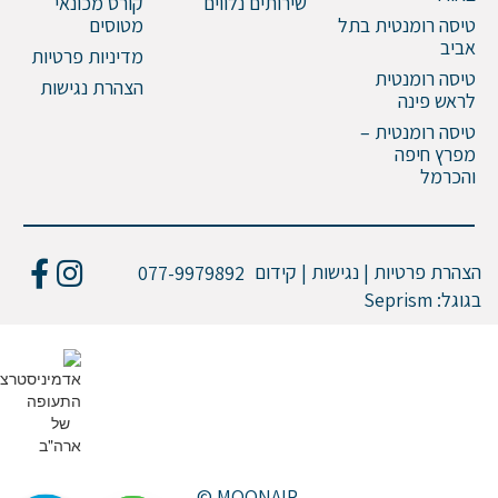
שירותים נלווים
קורס מכונאי
טיסה רומנטית בתל
מטוסים
אביב
מדיניות פרטיות
טיסה רומנטית
הצהרת נגישות
לראש פינה
טיסה רומנטית –
מפרץ חיפה
והכרמל
הצהרת פרטיות | נגישות | קידום
077-9979892
בגוגל:
Seprism
© MOONAIR