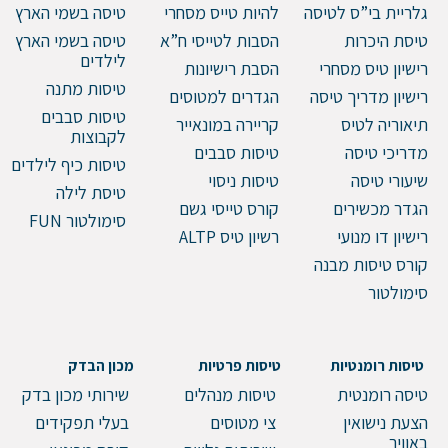
גלריית בי”ס לטיסה
להיות טייס מסחרי
טיסה בשמי הארץ
טיסת היכרות
הסבות לטייסי ח”א
טיסה בשמי הארץ
לילדים
רישיון טיס מסחרי
הסבת רישיונות
טיסות מתנה
רישיון מדריך טיסה
הגדרים למטוסים
טיסות סבבים
תיאוריה לטיס
קריירה במונאייר
לקבוצות
מדריכי טיסה
טיסות סבבים
טיסות כיף לילדים
שיעורי טיסה
טיסות ניסוי
טיסת לילה
הגדר מכשירים
קורס טייסי גשם
סימולטור FUN
רישיון דו מנועי
רשיון טיס ALTP
קורס טיסות מבנה
סימולטור
טיסות רומנטיות
טיסות פרטיות
מכון הבדק
טיסה רומנטית
טיסות מנהלים
שירותי מכון בדק
הצעת נישואין
צי מטוסים
בעלי תפקידים
באוויר