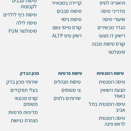
טיסות סבבים
תיאוריה לטיס
קריירה במונאייר
לקבוצות
מדריכי טיסה
טיסות סבבים
טיסות כיף לילדים
שיעורי טיסה
טיסות ניסוי
טיסת לילה
הגדר מכשירים
קורס טייסי גשם
סימולטור FUN
רישיון דו מנועי
רשיון טיס ALTP
קורס טיסות מבנה
סימולטור
טיסות רומנטיות
טיסות פרטיות
מכון הבדק
טיסה רומנטית
טיסות מנהלים
שירותי מכון בדק
הצעת נישואין
צי מטוסים
בעלי תפקידים
באוויר
שירותים נלווים
קורס מכונאי
טיסה רומנטית בתל
מטוסים
אביב
מדיניות פרטיות
טיסה רומנטית
הצהרת נגישות
לראש פינה