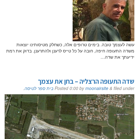
עשה לעצמך טובה. בימים טרופים אלה, כשחלק מטיסותינו יוצאות
משדה התעופה חיפה, חובה על כל טייס לרענן ולהתרענן. בדוק את רמת
ידיעתך את שדה…
שדה התעופה הרצליה – בחן את עצמך
filed under
&
moonairsite
by
0:00
Posted
בית ספר לטיסה
.