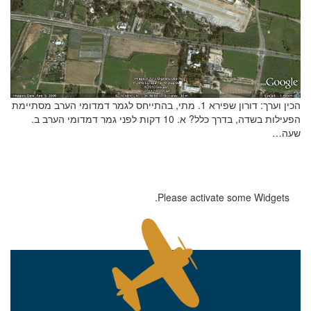
אם הגעתם לפה,
הכין וערך: דורון שפירא 1. מתי, בהתייחס לגמר דמדומי הערב מסתיימת
הפעילות בשדה, בדרך כלל? א. 10 דקות לפני גמר דמדומי הערב ב.
סימן שאתם מעוניינים
שעה…
בפרטים נוספים.
נשמח לשוחח אתכם, לענות על כל שאלה
Please activate some Widgets.
ולעזור לכם להגשים את החלומות שלכם בעולם התעופה.
השאירו לנו פרטים ונחזור אליכם.
שם פרטי