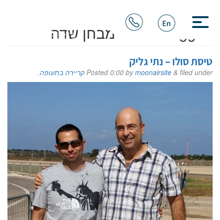
Posts Tagged:
מבחן שדה
טיסת סולו – נתי גליק
filed under
&
moonairsite
by
0:00
Posted
קריירה בתעופה
.