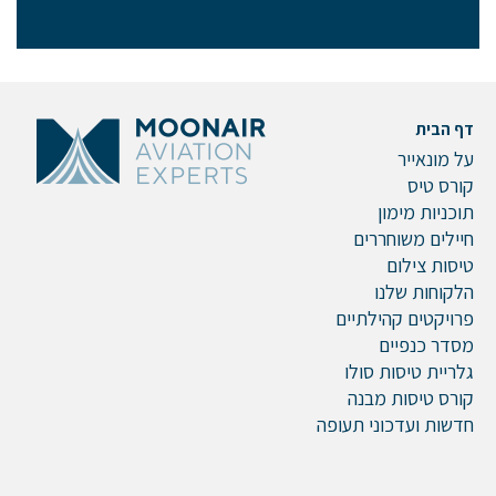
אם הגעתם לפה,
סימן שאתם מעוניינים
בפרטים נוספים.
דף הבית
נשמח לשוחח אתכם, לענות על כל שאלה
על מונאייר
ולעזור לכם להגשים את החלומות שלכם בעולם התעופה.
קורס טיס
השאירו לנו פרטים ונחזור אליכם.
תוכניות מימון
חיילים משוחררים
טיסות צילום
הלקוחות שלנו
שם פרטי
פרויקטים קהילתיים
מסדר כנפיים
גלריית טיסות סולו
קורס טיסות מבנה
חדשות ועדכוני תעופה
דוא"ל