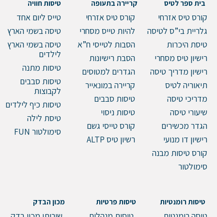
בית ספר לטיס
קריירה בתעופה
טיסות חוויה
קורס טיס אזרחי
קורס טיס אזרחי
טייס ליום אחד
טלפון
גלריית בי”ס לטיסה
להיות טייס מסחרי
טיסה בשמי הארץ
טיסת היכרות
הסבות לטייסי ח”א
טיסה בשמי הארץ
לילדים
רישיון טיס מסחרי
הסבת רישיונות
הערות ושאלות
טיסות מתנה
רישיון מדריך טיסה
הגדרים למטוסים
טיסות סבבים
תיאוריה לטיס
קריירה במונאייר
לקבוצות
מדריכי טיסה
טיסות סבבים
טיסות כיף לילדים
שיעורי טיסה
טיסות ניסוי
טיסת לילה
הגדר מכשירים
קורס טייסי גשם
סימולטור FUN
רישיון דו מנועי
רשיון טיס ALTP
קורס טיסות מבנה
סימולטור
שלח הודעה
טיסות רומנטיות
טיסות פרטיות
מכון הבדק
טיסה רומנטית
טיסות מנהלים
שירותי מכון בדק