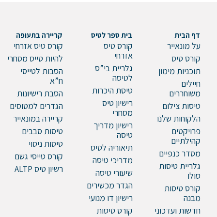
דף הבית
בית ספר לטיס
קריירה בתעופה
על מונאייר
קורס טיס
קורס טיס אזרחי
אזרחי
קורס טיס
להיות טייס מסחרי
גלריית בי”ס
תוכניות מימון
הסבות לטייסי
לטיסה
ח”א
חיילים
טיסת היכרות
משוחררים
הסבת רישיונות
רישיון טיס
טיסות צילום
הגדרים למטוסים
מסחרי
הלקוחות שלנו
קריירה במונאייר
רישיון מדריך
פרויקטים
טיסות סבבים
טיסה
קהילתיים
טיסות ניסוי
תיאוריה לטיס
מסדר כנפיים
קורס טייסי גשם
מדריכי טיסה
גלריית טיסות
רשיון טיס ALTP
שיעורי טיסה
סולו
הגדר מכשירים
קורס טיסות
מבנה
רישיון דו מנועי
חדשות ועדכוני
קורס טיסות