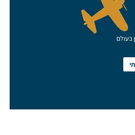
 בעולם
שם משפחה
י
טלפון