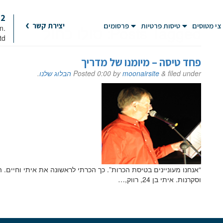
92
צי מטוסים
טיסות פרטיות
פרסומים
יצירת קשר
Posts Tagged:
סולו כחול
on
td
פחד טיסה – מיומנו של מדריך
filed under
&
moonairsite
by
0:00
Posted
הבלוג שלנו
.
“אנחנו מעוניינים בטיסת הכרות”. כך הכרתי לראשונה את איתי וחיים. 
וסקרנות. איתי בן 24, רווק,…