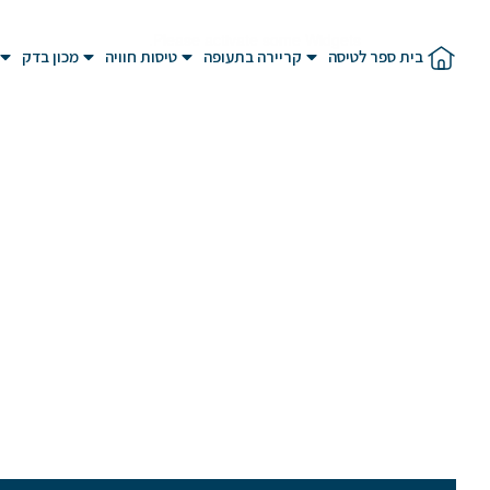
Please activate some Widgets.
בית ספר לטיסה
קריירה בתעופה
טיסות חוויה
מכון בדק