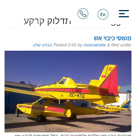
Posts Tagged:
תדלוק קרקע
מטוסי כיבוי אש
filed under
&
moonairsite
by
0:00
Posted
הבלוג שלנו
.
מערכות כיבוי אש כוללות אלמנטים רבים, החל ממטפים לכיבוי אש