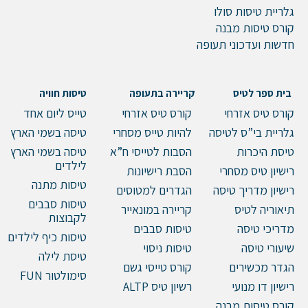
דוא"ל
גלריית טיסות סולו
קורס טיסות מבנה
חדשות ועדכוני תעופה
טלפון
בית ספר לטיס
קריירה בתעופה
טיסות חוויה
קורס טיס אזרחי
קורס טיס אזרחי
טייס ליום אחד
גלריית בי”ס לטיסה
להיות טייס מסחרי
טיסה בשמי הארץ
הערות ושאלות
טיסת היכרות
הסבות לטייסי ח”א
טיסה בשמי הארץ
לילדים
רישיון טיס מסחרי
הסבת רישיונות
טיסות מתנה
רישיון מדריך טיסה
הגדרים למטוסים
טיסות סבבים
תיאוריה לטיס
קריירה במונאייר
לקבוצות
מדריכי טיסה
טיסות סבבים
טיסות כיף לילדים
שיעורי טיסה
טיסות ניסוי
טיסת לילה
הגדר מכשירים
קורס טייסי גשם
סימולטור FUN
רישיון דו מנועי
רשיון טיס ALTP
קורס טיסות מבנה