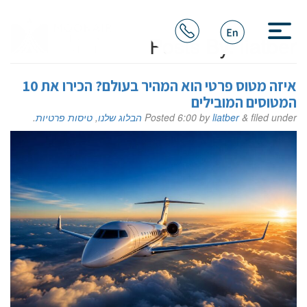
Posts By:
liatber
איזה מטוס פרטי הוא המהיר בעולם? הכירו את 10
המטוסים המובילים
filed under
&
liatber
by
6:00
Posted
הבלוג שלנו
,
טיסות פרטיות
.