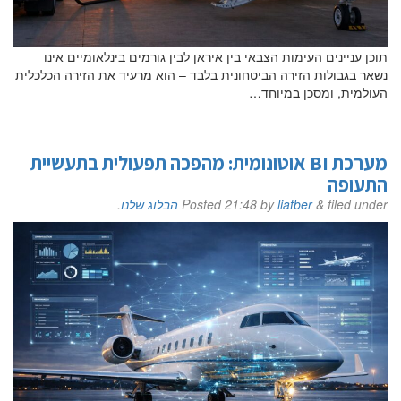
תוכן עניינים העימות הצבאי בין איראן לבין גורמים בינלאומיים אינו
נשאר בגבולות הזירה הביטחונית בלבד – הוא מרעיד את הזירה הכלכלית
העולמית, ומסכן במיוחד…
מערכת BI אוטונומית: מהפכה תפעולית בתעשיית
התעופה
filed under
&
liatber
by
21:48
Posted
הבלוג שלנו
.