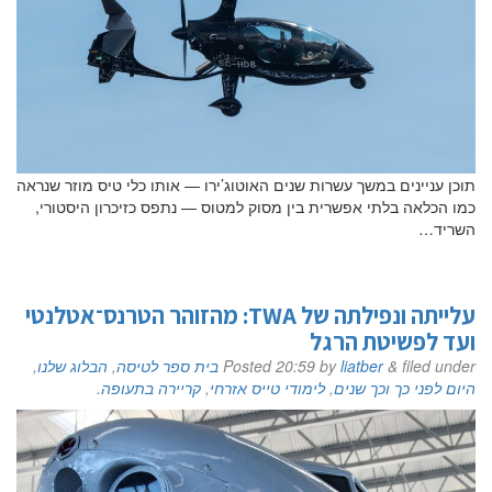
תוכן עניינים במשך עשרות שנים האוטוג’ירו — אותו כלי טיס מוזר שנראה
כמו הכלאה בלתי אפשרית בין מסוק למטוס — נתפס כזיכרון היסטורי,
השריד…
עלייתה ונפילתה של TWA: מהזוהר הטרנס־אטלנטי
ועד לפשיטת הרגל
filed under
&
liatber
by
20:59
Posted
בית ספר לטיסה
,
הבלוג שלנו
,
היום לפני כך וכך שנים
,
לימודי טייס אזרחי
,
קריירה בתעופה
.