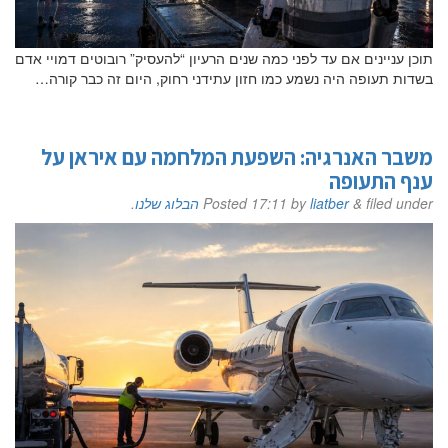
תוכן עניינים אם עד לפני כמה שנים הרעיון “להעסיק” רובוטים דמויי אדם
בשדות תעופה היה נשמע כמו חזון עתידני רחוק, היום זה כבר קורה…
משבר האנרגיה: השפעת המלחמה עם איראן על
ענף התעופה
filed under
&
liatber
by
17:11
Posted
הבלוג שלנו
.