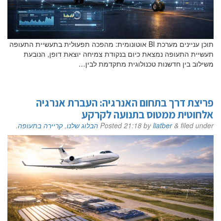
תוכן עניינים מערכת BI אוטונומית: מהפכה תפעולית בתעשיית התעופה
תעשיית התעופה נמצאת כיום בנקודת צמיחה יוצאת דופן, הנובעת
משילוב בין חדשנות טכנולוגית מתקדמת לבין…
פריצת דרך בתחום האנרגיה: העברת אנרגיה
אלחוטית ממטוס בתנועה לקרקע
filed under
&
liatber
by
21:18
Posted
הבלוג שלנו
,
קריירה בתעופה
.