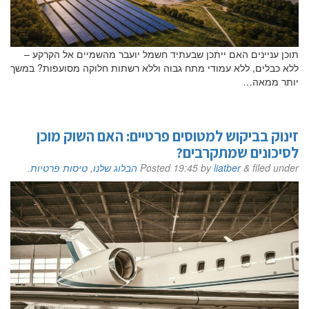
אם הגעתם לפה,
סימן שאתם מעוניינים
תוכן עניינים האם ייתכן שבעתיד חשמל יועבר מהשמיים אל הקרקע –
בפרטים נוספים.
ללא כבלים, ללא עמודי מתח גבוה וללא רשתות חלוקה מסועפות? במשך
יותר ממאה…
נשמח לשוחח אתכם, לענות על כל שאלה
ולעזור לכם להגשים את החלומות שלכם בעולם התעופה.
השאירו לנו פרטים ונחזור אליכם.
זינוק בביקוש למטוסים פרטיים: האם השוק מוכן
לסיכונים שמתקרבים?
filed under
&
liatber
by
19:45
Posted
הבלוג שלנו
,
טיסות פרטיות
.
שם פרטי
דוא"ל