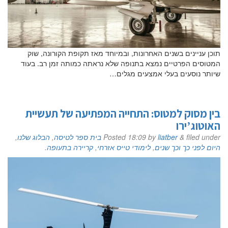
טלפון
תוכן עניינים בשנים האחרונות, ובמיוחד מאז תקופת הקורונה, שוק
המטוסים הפרטיים נמצא בתנופה שלא נראתה כמותה זמן רב. בעוד
הערות ושאלות
שיותר נוסעים בעלי אמצעים מגלים…
בין מסוק למטוס: התחייה המפתיעה של תעשיית
האוטוג’ירו
filed under
&
liatber
by
18:09
Posted
בית ספר לטיסה
,
הבלוג שלנו
,
היום לפני כך וכך שנים
,
לימודי טייס אזרחי
,
קריירה בתעופה
.
שלח הודעה