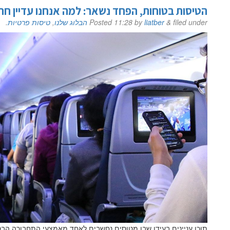
הטיסות בטוחות, הפחד נשאר: למה אנחנו עדיין חר
filed under
&
liatber
by
11:28
Posted
הבלוג שלנו
,
טיסות פרטיות
.
שם פרטי
דוא"ל
לם
תוכן עניינים בעידן שבו מטוסים נחשבים לאחד מאמצעי התחבורה הב