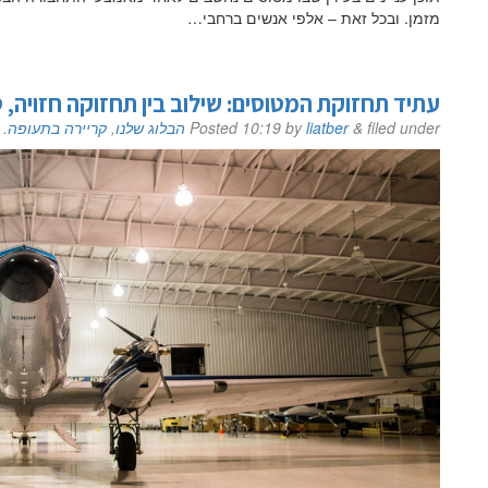
מזמן. ובכל זאת – אלפי אנשים ברחבי…
הערות ושאלות
עתיד תחזוקת המטוסים: שילוב בין תחזוקה חזויה, ט
filed under
&
liatber
by
10:19
Posted
הבלוג שלנו
,
קריירה בתעופה
.