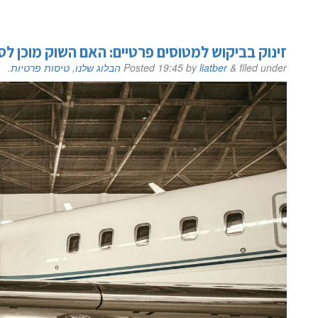
זינוק בביקוש למטוסים פרטיים: האם השוק מוכן ל
filed under
&
liatber
by
19:45
Posted
הבלוג שלנו
,
טיסות פרטיות
.