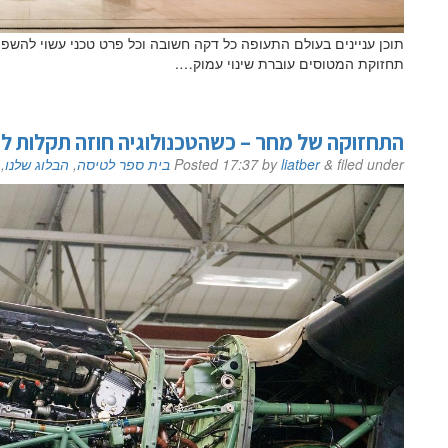
תוכן עניינים בעולם התעופה כל דקה חשובה וכל פרט טכני עשוי להשפ
תחזוקת המטוסים עוברת שינוי עמוק….
התחזוקה של מחר – כשהטכנולוגיה חוזה תקלות לפנ
filed under
&
liatber
by
17:37
Posted
בית ספר לטיסה
,
הבלוג שלנו
,