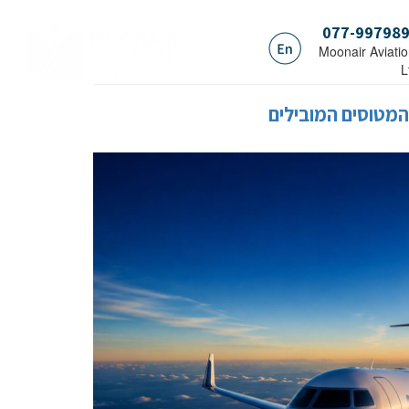
077-99798
.Moonair Aviati
L