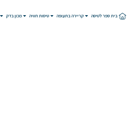
Please activate some Widgets.
בית ספר לטיסה
קריירה בתעופה
טיסות חוויה
מכון בדק