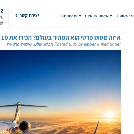
92
צי מטוסים
טיסות פרטיות
פרסומים
יצירת קשר
Posts Tagged:
טיסות פרטיות
on
td
איזה מטוס פרטי הוא המהיר בעולם? הכירו את 10 המטוסים המובילים
filed under
&
liatber
by
6:00
Posted
הבלוג שלנו
,
טיסות פרטיות
.