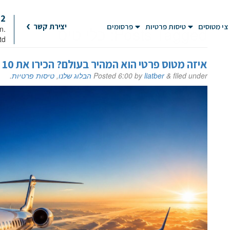
92
צי מטוסים
טיסות פרטיות
פרסומים
יצירת קשר
Posts Tagged:
כלי טיס
on
td
איזה מטוס פרטי הוא המהיר בעולם? הכירו את 10 המטוסים המובילים
filed under
&
liatber
by
6:00
Posted
הבלוג שלנו
,
טיסות פרטיות
.