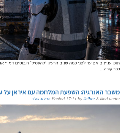
תוכן עניינים אם עד לפני כמה שנים הרעיון “להעסיק” רובוטים דמויי א
כבר קורה…
משבר האנרגיה: השפעת המלחמה עם איראן על ע
filed under
&
liatber
by
17:11
Posted
הבלוג שלנו
.