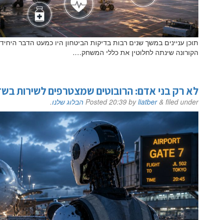
תוכן עניינים במשך שנים רבות בדיקות הביטחון היו כמעט הדבר היח
הקורונה שינתה לחלוטין את כללי המשחק….
לא רק בני אדם: הרובוטים שמצטרפים לשירות בש
filed under
&
liatber
by
20:39
Posted
הבלוג שלנו
.
שם פרטי
דוא"ל
לם
הערות ושאלות