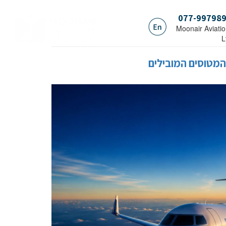
077-99798
.Moonair Aviati
L