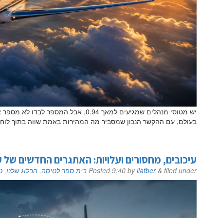
יש מטוסי מנהלים שמגיעים למאך 0.94, אב
בעולם, עם ההקשר הנכון שמסביר מה המהירות באמת שווה בתוך לוח ז
עיכובים, מחסורים ועלויות: האתגרים החדשים של 
filed under
&
liatber
by
9:40
Posted
בית ספר לטיסה
,
הבלוג שלנו
,
ט