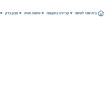
Please activate some Widgets.
בית ספר לטיסה
קריירה בתעופה
טיסות חוויה
מכון בדק