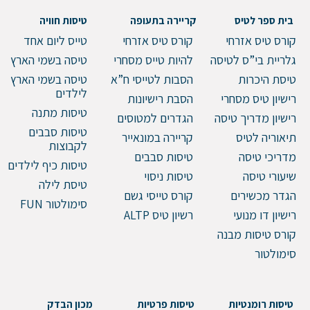
בית ספר לטיס
קריירה בתעופה
טיסות חוויה
טלפון
קורס טיס אזרחי
קורס טיס אזרחי
טייס ליום אחד
גלריית בי”ס לטיסה
להיות טייס מסחרי
טיסה בשמי הארץ
טיסת היכרות
הסבות לטייסי ח”א
טיסה בשמי הארץ
לילדים
רישיון טיס מסחרי
הסבת רישיונות
הערות ושאלות
טיסות מתנה
רישיון מדריך טיסה
הגדרים למטוסים
טיסות סבבים
תיאוריה לטיס
קריירה במונאייר
לקבוצות
מדריכי טיסה
טיסות סבבים
טיסות כיף לילדים
שיעורי טיסה
טיסות ניסוי
טיסת לילה
הגדר מכשירים
קורס טייסי גשם
סימולטור FUN
רישיון דו מנועי
רשיון טיס ALTP
קורס טיסות מבנה
סימולטור
שלח הודעה
טיסות רומנטיות
טיסות פרטיות
מכון הבדק