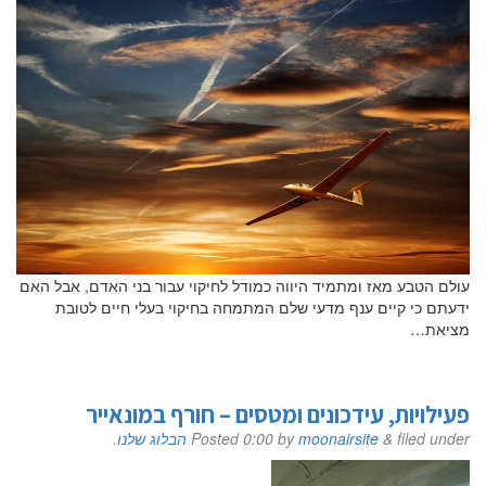
אם הגעתם לפה,
סימן שאתם מעוניינים
בפרטים נוספים.
עולם הטבע מאז ומתמיד היווה כמודל לחיקוי עבור בני האדם, אבל האם
נשמח לשוחח אתכם, לענות על כל שאלה
ידעתם כי קיים ענף מדעי שלם המתמחה בחיקוי בעלי חיים לטובת
ולעזור לכם להגשים את החלומות שלכם בעולם התעופה.
מציאת…
השאירו לנו פרטים ונחזור אליכם.
פעילויות, עידכונים ומטסים – חורף במונאייר
filed under
&
moonairsite
by
0:00
Posted
הבלוג שלנו
.
שם פרטי