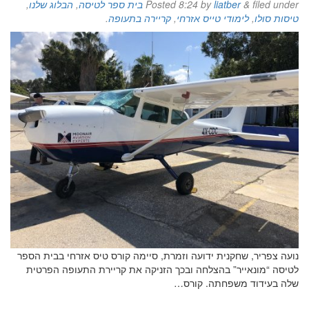
filed under
&
liatber
by
8:24
Posted
בית ספר לטיסה
,
הבלוג שלנו
,
טיסות סולו
,
לימודי טייס אזרחי
,
קריירה בתעופה
.
נועה צפריר, שחקנית ידועה וזמרת, סיימה קורס טיס אזרחי בבית הספר
לטיסה “מונאייר” בהצלחה ובכך הזניקה את קריירת התעופה הפרטית
שלה בעידוד משפחתה. קורס…