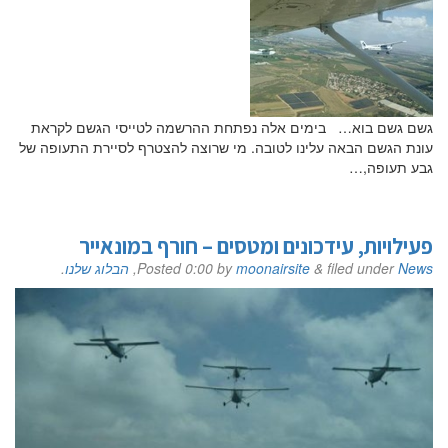
דוא"ל
גשם גשם בוא… בימים אלה נפתחת ההרשמה לטייסי הגשם לקראת
עונת הגשם הבאה עלינו לטובה. מי שרוצה להצטרף לסיירת התעופה של
גבע תעופה,…
טלפון
פעילויות, עידכונים ומטסים – חורף במונאייר
News
filed under
&
moonairsite
by
0:00
Posted
,
הבלוג שלנו
.
הערות ושאלות