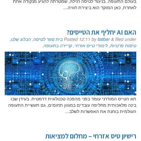
בעולם התעופה. בניגוד לטיסה רגילה, שמטרתה להגיע מנקודה אחת
לאחרת, כאן המוקד הוא ביצירת חוויה…
האם AI יחליף את הטייסים?
filed under
&
liatber
by
12:11
Posted
בית ספר לטיסה
,
הבלוג שלנו
,
טיסות פרטיות
,
לימודי טייס אזרחי
,
קריירה בתעופה
.
תא הטייס המודרני עומד בפני מהפכה טכנולוגית דרמטית. בעידן שבו
בינה מלאכותית מחליפה עובדים במגוון תחומים, גם תעשיית התעופה
העולמית בוחנת את האפשרות לשלב…
רישיון טיס אזרחי – מחלום למציאות