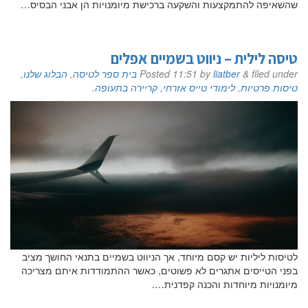
שהשאיפה להתמקצעות והשקעה ברכישת מיומנויות הן אבני הבסיס…
טיסה לילית – ניווט בשמיים אפלים
filed under
&
liatber
by
11:51
Posted
בית ספר לטיסה
,
הבלוג שלנו
,
טיסות פרטיות
,
לימודי טייס אזרחי
,
קריירה בתעופה
.
לטיסות ליליות יש קסם מיוחד, אך הניווט בשמיים בתנאי החושך מציב
בפני הטייסים אתגרים לא פשוטים, כאשר ההתמודדות איתם מצריכה
מיומנויות מיוחדות והכנה קפדנית….