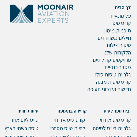
דף הבית
על מונאייר
קורס טיס
תוכניות מימון
חיילים משוחררים
טיסות צילום
הלקוחות שלנו
פרויקטים קהילתיים
מסדר כנפיים
גלריית טיסות סולו
קורס טיסות מבנה
חדשות ועדכוני תעופה
בית ספר לטיס
קריירה בתעופה
טיסות חוויה
קורס טיס אזרחי
קורס טיס אזרחי
טייס ליום אחד
גלריית בי”ס לטיסה
להיות טייס מסחרי
טיסה בשמי הארץ
טיסת היכרות
הסבות לטייסי ח”א
טיסה בשמי הארץ