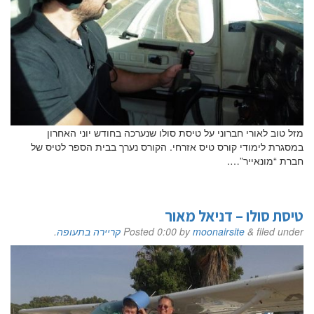
סימן שאתם מעוניינים
בפרטים נוספים.
נשמח לשוחח אתכם, לענות על כל שאלה
ולעזור לכם להגשים את החלומות שלכם בעולם התעופה.
השאירו לנו פרטים ונחזור אליכם.
מזל טוב לאורי חברוני על טיסת סולו שנערכה בחודש יוני האחרון
במסגרת לימודי קורס טיס אזרחי. הקורס נערך בבית הספר לטיס של
חברת “מונאייר”….
שם פרטי
טיסת סולו – דניאל מאור
filed under
&
moonairsite
by
0:00
Posted
קריירה בתעופה
.
דוא"ל
טלפון