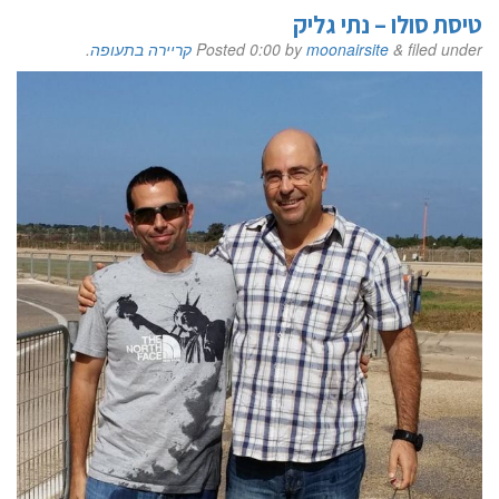
טיסת סולו – נתי גליק
filed under
&
moonairsite
by
0:00
Posted
קריירה בתעופה
.