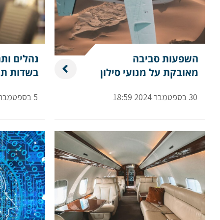
השפעות סביבה
נהלים ות
מאובקת על מנועי סילון
בשדות תע
30 בספטמבר 2024 18:59
5 בספטמבר 2024 10:40
אם הגעתם לפה,
סימן שאתם מעוניינים
בפרטים נוספים.
נשמח לשוחח אתכם, לענות על כל שאלה
ולעזור לכם להגשים את החלומות שלכם בעו
התעופה. השאירו לנו פרטים ונחזור אליכם.