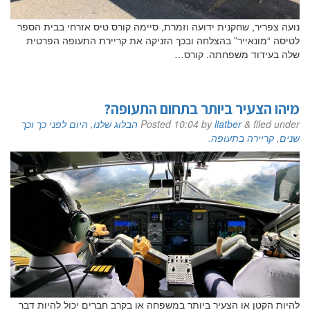
נועה צפריר, שחקנית ידועה וזמרת, סיימה קורס טיס אזרחי בבית הספר
לטיסה “מונאייר” בהצלחה ובכך הזניקה את קריירת התעופה הפרטית
שלה בעידוד משפחתה. קורס…
מיהו הצעיר ביותר בתחום התעופה?
filed under
&
liatber
by
10:04
Posted
הבלוג שלנו
,
היום לפני כך וכך
שנים
,
קריירה בתעופה
.
להיות הקטן או הצעיר ביותר במשפחה או בקרב חברים יכול להיות דבר