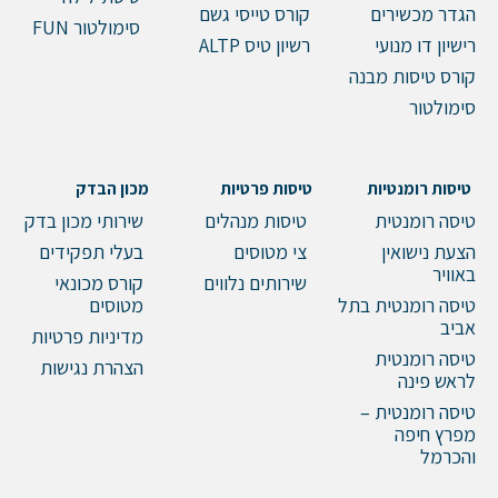
הגדר מכשירים
קורס טייסי גשם
סימולטור FUN
רישיון דו מנועי
רשיון טיס ALTP
קורס טיסות מבנה
סימולטור
טיסות רומנטיות
טיסות פרטיות
מכון הבדק
טיסה רומנטית
טיסות מנהלים
שירותי מכון בדק
הצעת נישואין
צי מטוסים
בעלי תפקידים
באוויר
שירותים נלווים
קורס מכונאי
טיסה רומנטית בתל
מטוסים
אביב
מדיניות פרטיות
טיסה רומנטית
הצהרת נגישות
לראש פינה
טיסה רומנטית –
מפרץ חיפה
והכרמל