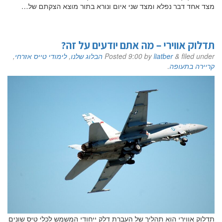
מצד אחד דבר נפלא ומצד שני איום ונורא בתור מוצא הצקתם של…
תדלוק אווירי – מה אתם יודעים על זה?
filed under
&
liatber
by
9:00
Posted
הבלוג שלנו
,
לימודי טייס אזרחי
,
קריירה בתעופה
.
תדלוק אווירי הוא תהליך של העברת דלק ייחודי המשמש לכלי טיס שונים