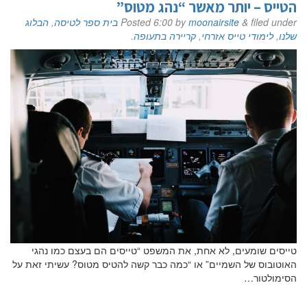
הטייס – יותר מאשר “נהג מטוס”
filed under
&
moonairsite
by
6:00
Posted
בית ספר לטיסה
,
הבלוג
שלנו
,
לימודי טייס אזרחי
,
קריירה בתעופה
.
אם הגעתם לפה,
סימן שאתם מעוניינים
טייסים שומעים, לא אחת, את המשפט “טייסים הם בעצם כמו נהגי
האוטובוס של השמיים” או “כמה כבר קשה להטיס מטוס? עשיתי זאת על
בפרטים נוספים.
הסימולטור…