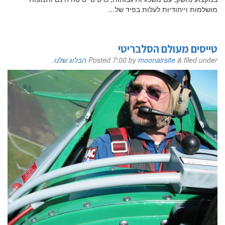
הערות ושאלות
מושלמות וייחודיות לעלות בפיד של…
טייסים מעולם הסלבריטי
filed under
&
moonairsite
by
7:00
Posted
הבלוג שלנו
.
שלח הודעה