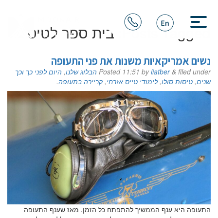
Posts Tagged:
בית ספר לטיס
נשים אמריקאיות משנות את פני התעופה
filed under
&
liatber
by
11:51
Posted
הבלוג שלנו
,
היום לפני כך וכך
שנים
,
טיסות סולו
,
לימודי טייס אזרחי
,
קריירה בתעופה
.
התעופה היא ענף הממשיך להתפתח כל הזמן. מאז שענף התעופה