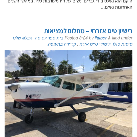
הוקם הוא נשלט בידי גברים ונשים לא היו מעורבות כלל. במהלך השנים
האחרונות נשים…
רישיון טיס אזרחי – מחלום למציאות
filed under
&
liatber
by
8:24
Posted
בית ספר לטיסה
,
הבלוג שלנו
,
טיסות סולו
,
לימודי טייס אזרחי
,
קריירה בתעופה
.